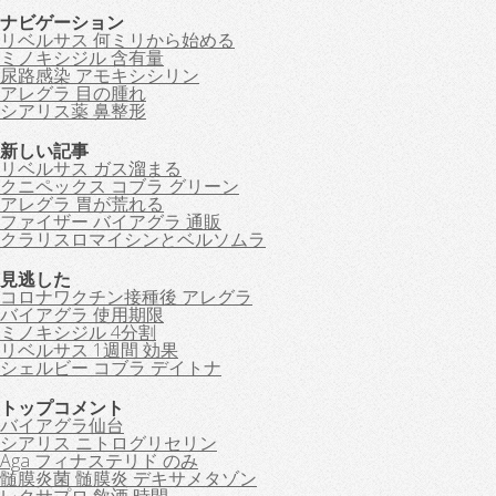
ナビゲーション
リベルサス 何ミリから始める
ミノキシジル 含有量
尿路感染 アモキシシリン
アレグラ 目の腫れ
シアリス薬 鼻整形
新しい記事
リベルサス ガス溜まる
クニペックス コブラ グリーン
アレグラ 胃が荒れる
ファイザー バイアグラ 通販
クラリスロマイシンとベルソムラ
見逃した
コロナワクチン接種後 アレグラ
バイアグラ 使用期限
ミノキシジル 4分割
リベルサス 1週間 効果
シェルビー コブラ デイトナ
トップコメント
バイアグラ仙台
シアリス ニトログリセリン
Aga フィナステリド のみ
髄膜炎菌 髄膜炎 デキサメタゾン