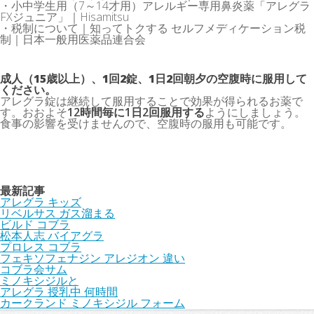
・小中学生用（7～14才用）アレルギー専用鼻炎薬「アレグラ
FXジュニア」｜Hisamitsu
・税制について｜知ってトクする セルフメディケーション税
制｜日本一般用医薬品連合会
成人（15歳以上）、1回2錠、1日2回朝夕の空腹時に服用して
ください。
アレグラ錠は継続して服用することで効果が得られるお薬で
す。おおよそ
12時間毎に1日2回服用する
ようにしましょう。
食事の影響を受けませんので、空腹時の服用も可能です。
最新記事
アレグラ キッズ
リベルサス ガス溜まる
ビルド コブラ
松本人志 バイアグラ
プロレス コブラ
フェキソフェナジン アレジオン 違い
コブラ会サム
ミノキシジルと
アレグラ 授乳中 何時間
カークランド ミノキシジル フォーム