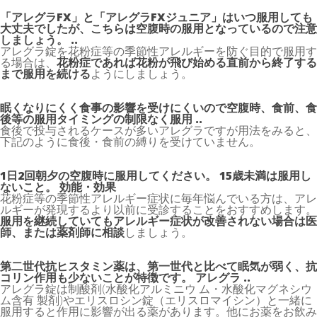
「アレグラFX」と「アレグラFXジュニア」はいつ服用しても
大丈夫でしたが、こちらは空腹時の服用となっているので注意
しましょう。 ..
アレグラ錠を花粉症等の季節性アレルギーを防ぐ目的で服用す
る場合は、
花粉症であれば花粉が飛び始める直前から終了する
まで服用を続ける
ようにしましょう。
眠くなりにくく食事の影響を受けにくいので空腹時、食前、食
後等の服用タイミングの制限なく服用 ..
食後で投与されるケースが多いアレグラですが用法をみると、
下記のように食後・食前の縛りを受けていません。
1日2回朝夕の空腹時に服用してください。 15歳未満は服用し
ないこと。 効能・効果
花粉症等の季節性アレルギー症状に毎年悩んでいる方は、アレ
ルギーが発現するより以前に受診することをおすすめします。
服用を継続していてもアレルギー症状が改善されない場合は医
師、または薬剤師に相談
しましょう。
第二世代抗ヒスタミン薬は、第一世代と比べて眠気が弱く、抗
コリン作用も少ないことが特徴です。 アレグラ ..
アレグラ錠は制酸剤(水酸化アルミニウ ム・水酸化マグネシウ
ム含有 製剤)やエリスロシン錠（エリスロマイシン）と一緒に
服用すると作用に影響が出る薬があります。他にお薬をお飲み