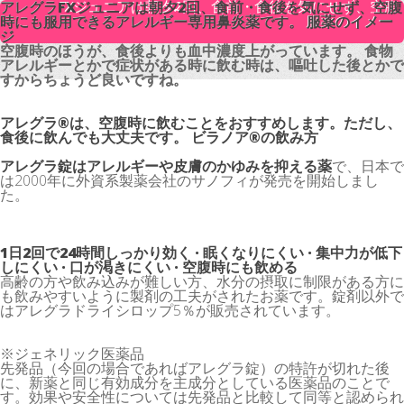
アレグラFXジュニアは朝夕2回、食前・食後を気にせず、空腹
アレグラFXジュニアは朝夕2回、食前・食後を気にせず、空腹
時にも服用できるアレルギー専用鼻炎薬です。 服薬のイメー
時にも服用できるアレルギー専用鼻炎薬です。 服薬のイメー
ジ
ジ
空腹時のほうが、食後よりも血中濃度上がっています。 食物
空腹時のほうが、食後よりも血中濃度上がっています。 食物
アレルギーとかで症状がある時に飲む時は、嘔吐した後とかで
アレルギーとかで症状がある時に飲む時は、嘔吐した後とかで
すからちょうど良いですね。
すからちょうど良いですね。
アレグラ®は、空腹時に飲むことをおすすめします。ただし、
食後に飲んでも大丈夫です。 ビラノア®の飲み方
アレグラ錠はアレルギーや皮膚のかゆみを抑える薬
で、日本で
は2000年に外資系製薬会社のサノフィが発売を開始しまし
た。
1日2回で24時間しっかり効く · 眠くなりにくい · 集中力が低下
しにくい · 口が渇きにくい · 空腹時にも飲める
高齢の方や飲み込みが難しい方、水分の摂取に制限がある方に
も飲みやすいように製剤の工夫がされたお薬です。錠剤以外で
はアレグラドライシロップ5％が販売されています。
※ジェネリック医薬品
先発品（今回の場合であればアレグラ錠）の特許が切れた後
に、新薬と同じ有効成分を主成分としている医薬品のことで
す。効果や安全性については先発品と比較して同等と認められ