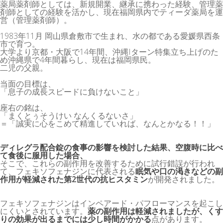
薬局薬剤師としては、新規開業、継承に携わった経験、管理薬
剤師としての経験を活かし、現在福岡県内でティーダ薬局を運
営（管理薬剤師）。
1983年11月 岡山県倉敷市で生まれ、水の都である愛媛県西条
市で育つ。
大学より京都・大阪で14年間、沖縄Iターン特集立ち上げのた
め沖縄県で4年間暮らし、現在は福岡県民。
二児の父親。
当面の目標は、
「息子の成長スピードに負けないこと」
座右の銘は、
「まくとぅそうけい なんくるないさ」
＝「誠実に心をこめて精進していれば、なんとかなる！！」
ディレグラ配合錠の食事の影響を検討した結果、空腹時に比べ
て食後に服用した場合、
そこで、これらの副作用を改善するために試行錯誤が行われ
て、フェキソフェナジンに代表される
眠気や口の渇きなどの副
作用が軽減された第2世代の抗ヒスタミン
が開発されました。
フェキソフェナジンはインペアード・パフローマンスを起こし
にくいとされています。
薬の副作用は軽減されましたが、くす
りの効果が出るまでには少し時間がかかる
点があります。