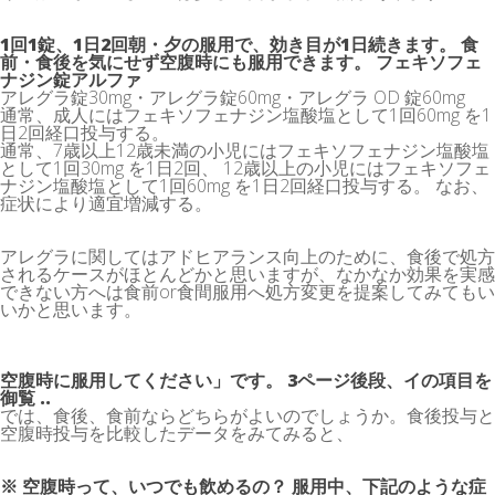
1回1錠、1日2回朝・夕の服用で、効き目が1日続きます。 食
前・食後を気にせず空腹時にも服用できます。 フェキソフェ
ナジン錠アルファ
アレグラ錠30mg・アレグラ錠60mg・アレグラ OD 錠60mg
通常、成人にはフェキソフェナジン塩酸塩として1回60mg を1
日2回経口投与する。
通常、7歳以上12歳未満の小児にはフェキソフェナジン塩酸塩
として1回30mg を1日2回、 12歳以上の小児にはフェキソフェ
ナジン塩酸塩として1回60mg を1日2回経口投与する。 なお、
症状により適宜増減する。
アレグラに関してはアドヒアランス向上のために、食後で処方
されるケースがほとんどかと思いますが、なかなか効果を実感
できない方へは食前or食間服用へ処方変更を提案してみてもい
いかと思います。
空腹時に服用してください」です。 3ページ後段、イの項目を
御覧 ..
では、食後、食前ならどちらがよいのでしょうか。食後投与と
空腹時投与を比較したデータをみてみると、
※ 空腹時って、いつでも飲めるの？ 服用中、下記のような症