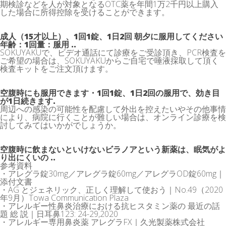
期検診などを人が対象となるOTC薬を年間1万2千円以上購入
した場合に所得控除を受けることができます。
成人（15才以上）、1回1錠、1日2回 朝夕に服用してください
年齢：1回量：服用 ..
SOKUYAKUで、ビデオ通話にて診療をご受診頂き、PCR検査を
ご希望の場合は、SOKUYAKUからご自宅で唾液採取して頂く
検査キットをご注文頂けます。
空腹時にも服用できます・1回1錠、1日2回の服用で、効き目
が1日続きます.
周辺への感染の可能性を配慮して外出を控えたいやその他事情
により、病院に行くことが難しい場合は、オンライン診療を検
討してみてはいかがでしょうか。
空腹時に飲まないといけないビラノアという新薬は、眠気がよ
り出にくいの ..
参考資料
・アレグラ錠30mg／アレグラ錠60mg／アレグラOD錠60mg｜
添付文書
・AG とジェネリック、正しく理解して使おう｜No.49（2020
年9月）Towa Communication Plaza
・アレルギー性鼻炎治療における抗ヒスタミン薬の 最近の話
題 総 説｜日耳鼻123: 24-29,2020
・アレルギー専用鼻炎薬 アレグラFX｜久光製薬株式会社