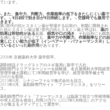
ています。
∙. また、集中力、判断力、作業能率の低下をきたしにくい薬で
す。 ∙. 1日2回で効き目が1日持続します。 ∙. 空腹時でも服用で
きます。
第2世代の抗ヒスタミン薬が登場する以前の、初期に開発され
た抗ヒスタミン薬は第1世代の抗ヒスタミン薬と呼ばれ、
薬の
効果は即効性がある
反面、
眠気や口の渇き
、それ以外にも眠気
を感じることがなくても、
集中力や判断力、作業能率などの自
覚しにくい能力が低下（インペアード・パフォーマンス
※
）し
ているといった副作用
があります。
2006年 京都薬科大学 薬学部卒。
調剤併設ドラッグストアのスギ薬局に新卒で入社。
調剤部門エリアマネージャーを経験後、名古屋商科大学院経営
管理学修士課程にて2年間経営学を学び、経営管理学修士号
(MBA)を取得。
2013年4月、シナジーファルマ株式会社を設立。
2013年8月、薬剤師専門サイト「ファーマシスタ」をリリー
ス。
薬剤師専門サイト「ファーマシスタ」は臨床で役立つ学術情報
や求人広告を発信し月間24万PV（2023年6月時点）のアクセ
スが集まるメディアとして運営中。