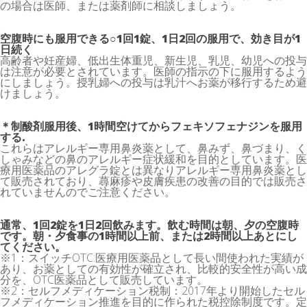
の場合は医師、または薬剤師に相談しましょう。
空腹時にも服用できる○1回1錠、1日2回の服用で、効き目が1
日続く
高齢者や妊産婦、低出生体重児、新生児、乳児、幼児への投与
は注意が必要とされています。医師の指示の下に服用するよう
にしましょう。授乳婦への投与は乳汁へお薬が移行するため避
けましょう。
＊制酸剤服用後、1時間空けてからフェキソフェナジンを服用
する.
これらはアレルギー専用鼻炎薬として、鼻みず、鼻づまり、く
しゃみなどの鼻のアレルギー症状緩和を目的としています。医
療用医薬品のアレグラ錠とは異なりアレルギー専用鼻炎薬とし
て販売されており、蕁麻疹や皮膚疾患の改善の目的では販売さ
れていませんのでご注意ください。
通常、1回2錠を1日2回飲みます。飲む時間は朝、夕の空腹時
です。朝・夕食事の1時間以上前、または2時間以上あとにし
てください。
※1：スイッチOTC:医療用医薬品として長い間使われた実績が
あり、お薬としての有効性が確立され、比較的安全性が高い成
分を、OTC医薬品として販売しています。
※2：セルフメディケーション税制：2017年より開始したセル
フメディケーション推進を目的に作られた税控除制度です。定