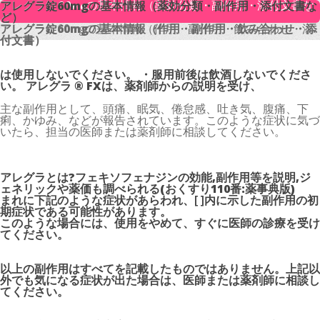
アレグラ錠60mgの基本情報（薬効分類・副作用・添付文書な
アレグラ錠60mgの基本情報（薬効分類・副作用・添付文書な
ど）
ど）
アレグラ錠60mgの基本情報（作用・副作用・飲み合わせ・添
アレグラ錠60mgの基本情報（作用・副作用・飲み合わせ・添
付文書）
付文書）
は使用しないでください。 ・服用前後は飲酒しないでくださ
い。 アレグラ ® FXは、薬剤師からの説明を受け、
主な副作用として、頭痛、眠気、倦怠感、吐き気、腹痛、下
痢、かゆみ、などが報告されています。このような症状に気づ
いたら、担当の医師または薬剤師に相談してください。
アレグラとは
?フェキソフェナジンの効能,副作用等を説明,ジ
ェネリックや薬価も調べられる(おくすり110番:薬事典版)
まれに下記のような症状があらわれ、[ ]内に示した副作用の初
期症状である可能性があります。
このような場合には、使用をやめて、すぐに医師の診療を受け
てください。
以上の副作用はすべてを記載したものではありません。上記以
外でも気になる症状が出た場合は、医師または薬剤師に相談し
てください。