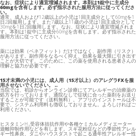
なお、症状により適宜増減されます。本剤は1錠中に主成分
60mgを含有します。必ず指示された服用方法に従ってくださ
い。
通常、成人および12歳以上の小児は1回主成分として60mgを1
日2回服用します。また7歳以上11歳の小児は1回主成分として
30mgを1日2回服用します。なお、症状により適宜増減されま
す。本剤は1錠中に主成分60mgを含有します。必ず指示された
服用方法に従ってください。
薬には効果（ベネフィット）だけではなく、副作用（リスク）
があります。副作用をなるべく抑え、効果を最大限に引き出す
ことが大切です。このために、この薬を使用される患者さんの
理解と協力が必要です。
15才未満の小児には、成人用（15才以上）のアレグラFXを服
用させないでください。 ..
当院では、初診からオンライン診療にてアレルギーの治療薬の
処方を行っております。通院なしで症状に合った薬剤をお送り
することが可能です（送料無料）。アプリのインストールは不
要で、システム利用料も徴収しておりません。よろしければご
利用ください。
ヒスタミンH
受容体拮抗作用や各種ケミカルメディエーター
1
遊離抑制作用などを有します。スギ花粉症などの季節性アレル
ギー性鼻炎、ダニやハウスダストで起こる通年性アレルギー性