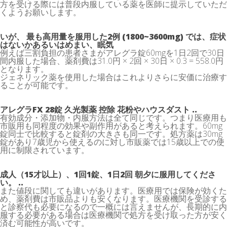
方を受ける際には普段内服している薬を医師に提示していただ
くようお願いします。
いが、 最も高用量を服用した2例 (1800~3600mg) では、症状
はないかあるいはめまい、眠気
例えば三割負担の患者さまがアレグラ錠60mgを1日2回で30日
間内服した場合、薬剤費は31.0円 × 2回 × 30日 × 0.3 = 558.0円
となります。
ジェネリック薬を使用した場合はこれよりさらに安価に治療す
ることが可能です。
アレグラFX 28錠 久光製薬 控除 花粉やハウスダスト ..
有効成分・添加物・内服方法は全て同じです。つまり医療用も
市販用も同程度の効果や副作用があると考えられます。60mg
錠同士で比較すると錠剤の大きさも同一です。処方薬は30mg
錠があり7歳児から使えるのに対し市販薬では15歳以上での使
用に制限されています。
成人（15才以上）、1回1錠、1日2回 朝夕に服用してくださ
い。 ..
また値段に関しても違いがあります。医療用では保険が効くた
め、薬剤費は市販品よりも安くなります。医療機関を受診する
と診察代も必要になるので一概には言えませんが、長期的に内
服する必要がある場合は医療機関で処方を受け取った方が安く
済む可能性が高いです。