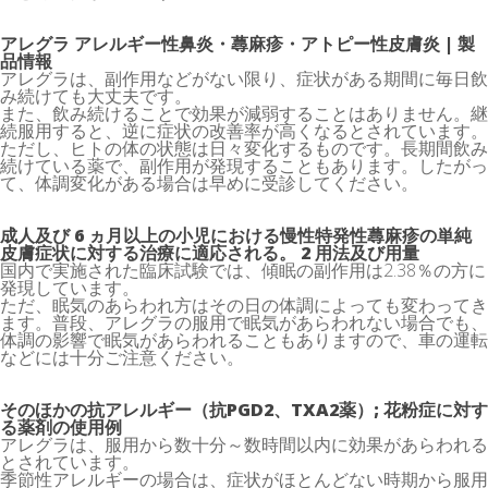
アレグラ アレルギー性鼻炎
・蕁麻疹・アトピー性皮膚炎 | 製
品情報
アレグラは、副作用などがない限り、症状がある期間に毎日飲
み続けても大丈夫です。
また、飲み続けることで効果が減弱することはありません。継
続服用すると、逆に症状の改善率が高くなるとされています。
ただし、ヒトの体の状態は日々変化するものです。長期間飲み
続けている薬で、副作用が発現することもあります。したがっ
て、体調変化がある場合は早めに受診してください。
成人及び 6 ヵ月以上の小児における慢性特発性蕁麻疹の単純
皮膚症状に対する治療に適応される。 2 用法及び用量
国内で実施された臨床試験では、傾眠の副作用は2.38％の方に
発現しています。
ただ、眠気のあらわれ方はその日の体調によっても変わってき
ます。普段、アレグラの服用で眠気があらわれない場合でも、
体調の影響で眠気があらわれることもありますので、車の運転
などには十分ご注意ください。
そのほかの抗アレルギー（抗PGD2、TXA2薬）; 花粉症に対す
る薬剤の使用例
アレグラは、服用から数十分～数時間以内に効果があらわれる
とされています。
季節性アレルギーの場合は、症状がほとんどない時期から服用