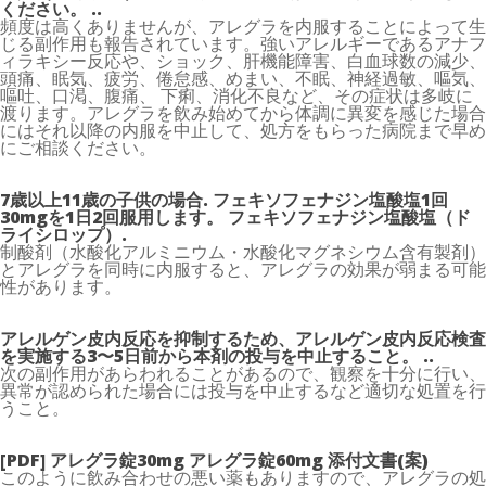
ください。 ..
頻度は高くありませんが、アレグラを内服することによって生
じる副作用も報告されています。強いアレルギーであるアナフ
ィラキシー反応や、ショック、肝機能障害、白血球数の減少、
頭痛、眠気、疲労、倦怠感、めまい、不眠、神経過敏、嘔気、
嘔吐、口渇、腹痛、 下痢、消化不良など、その症状は多岐に
渡ります。アレグラを飲み始めてから体調に異変を感じた場合
にはそれ以降の内服を中止して、処方をもらった病院まで早め
にご相談ください。
7歳以上11歳の子供の場合. フェキソフェナジン塩酸塩1回
30mgを1日2回服用します。 フェキソフェナジン塩酸塩（ド
ライシロップ）.
制酸剤（水酸化アルミニウム・水酸化マグネシウム含有製剤）
とアレグラを同時に内服すると、アレグラの効果が弱まる可能
性があります。
アレルゲン皮内反応を抑制するため、アレルゲン皮内反応検査
を実施する3〜5日前から本剤の投与を中止すること。 ..
次の副作用があらわれることがあるので、観察を十分に行い、
異常が認められた場合には投与を中止するなど適切な処置を行
うこと。
[PDF] アレグラ錠30mg アレグラ錠60mg 添付文書(案)
このように飲み合わせの悪い薬もありますので、アレグラの処