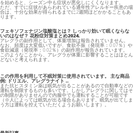
を始めると、シーズン中も症状が悪化しにくくなります。
ただ、すでに症状があらわれている通年性アレルギー疾患の場
合は、十分な効果が得られるまでに2週間ほどかかることもあ
ります。
フェキソフェナジン塩酸塩とは？ しっかり効いて眠くならな
いのはなぜ？ 花粉症対策まとめ2024.
アレグラの副作用として、体重増加は報告されていません。
なお、頻度は大変低いですが、食欲不振（発現率：0.07％）や
食欲減退（発現率：0.02％）の副作用が報告されています。
このようなことから、アレグラが体重に影響することはほとん
どないと考えられます。
この作用を利用して不眠対策に使用されています。 主な商品
例: ドリエル、アレグラナイト ..
また抗ヒスタミン薬は眠気が出ることがあるので自動車などの
運転を制限するものも多いです。しかしアレグラに関してはそ
の制限がありませんので内服中でも運転することが可能です
（※人によっては眠気が出る場合もあります。眠気が出てしま
う方は運転を控えていただくようお願いします）。