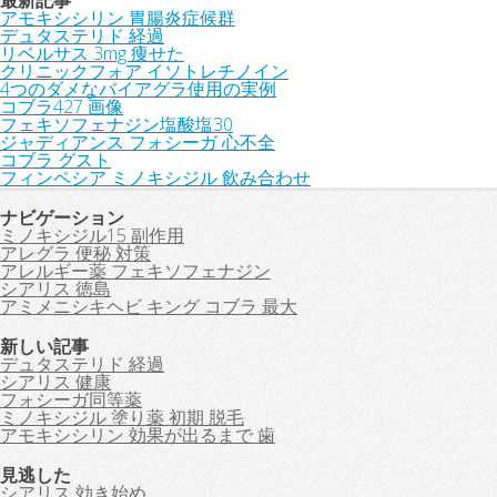
最新記事
アモキシシリン 胃腸炎症候群
デュタステリド 経過
リベルサス 3mg 痩せた
クリニックフォア イソトレチノイン
4つのダメなバイアグラ使用の実例
コブラ427 画像
フェキソフェナジン塩酸塩30
ジャディアンス フォシーガ 心不全
コブラ グスト
フィンペシア ミノキシジル 飲み合わせ
ナビゲーション
ミノキシジル15 副作用
アレグラ 便秘 対策
アレルギー薬 フェキソフェナジン
シアリス 徳島
アミメニシキヘビ キング コブラ 最大
新しい記事
デュタステリド 経過
シアリス 健康
フォシーガ同等薬
ミノキシジル 塗り薬 初期 脱毛
アモキシシリン 効果が出るまで 歯
見逃した
シアリス 効き始め