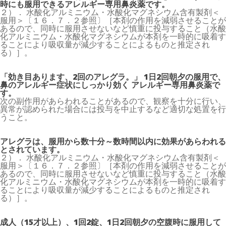
時にも服用できるアレルギー専用鼻炎薬です。
２）． 水酸化アルミニウム・水酸化マグネシウム含有製剤＜
服用＞〔１６．７．２参照〕［本剤の作用を減弱させることが
あるので、同時に服用させないなど慎重に投与すること（水酸
化アルミニウム・水酸化マグネシウムが本剤を一時的に吸着す
ることにより吸収量が減少することによるものと推定され
る）］。
「効き目あります、2回のアレグラ。」 1日2回朝夕の服用で、
鼻のアレルギー症状にしっかり効く アレルギー専用鼻炎薬で
す。
次の副作用があらわれることがあるので、観察を十分に行い、
異常が認められた場合には投与を中止するなど適切な処置を行
うこと。
アレグラは、服用から数十分～数時間以内に効果があらわれる
とされています。
２）． 水酸化アルミニウム・水酸化マグネシウム含有製剤＜
服用＞〔１６．７．２参照〕［本剤の作用を減弱させることが
あるので、同時に服用させないなど慎重に投与すること（水酸
化アルミニウム・水酸化マグネシウムが本剤を一時的に吸着す
ることにより吸収量が減少することによるものと推定され
る）］。
成人（15才以上）、1回2錠、1日2回朝夕の空腹時に服用して