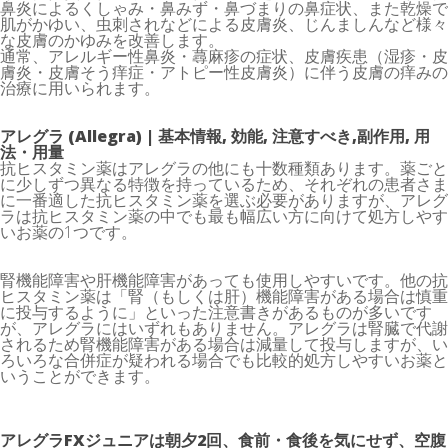
鼻炎によるくしゃみ・鼻みず・鼻づまりの鼻症状、また乾燥で
肌がかゆい、虫刺されなどによる皮膚炎、じんましんなど様々
な皮膚のかゆみを改善します。
通常、アレルギー性鼻炎・蕁麻疹の症状、皮膚疾患（湿疹・皮
膚炎・皮膚そう痒症・アトピー性皮膚炎）に伴う皮膚の痒みの
治療に用いられます。
アレグラ (Allegra) | 基本情報, 効能, 注意すべき,副作用, 用
法・用量
抗ヒスタミン薬はアレグラの他にも十数種類あります。薬ごと
に少しずつ異なる特徴を持っているため、それぞれの患者さま
に一番適した抗ヒスタミン薬を選ぶ必要がありますが、アレグ
ラは抗ヒスタミン薬の中でも最も幅広い方に向けて処方しやす
いお薬の1つです。
腎機能障害や肝機能障害があっても使用しやすいです。他の抗
ヒスタミン薬は「腎（もしくは肝）機能障害がある場合は慎重
に投与するように」といった注意書きがあるものが多いです
が、アレグラにはいずれもありません。アレグラは腎臓で代謝
されるため腎機能障害がある場合は減量して投与しますが、い
ろいろな合併症が疑われる場合でも比較的処方しやすいお薬と
いうことができます。
アレグラFXジュニアは朝夕2回、食前・食後を気にせず、空腹