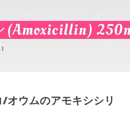
xicillin) 250m
ト】
コ/オウムのアモキシシリ
】