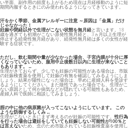
い半面、副作用の頻度も上がるため現在は月経移動のように短
期間内服するときにのみ使われるようになってきています。
汗をかく季節、金属アレルギーに注意 ～原因は「金属」だけ
じゃなかった！
妊娠や閉経以外で生理がこない状態を無月経
と言います。18
歳を過ぎても初潮がこない原発性無月経と、3ヵ月以上生理が
停止する続発性無月経があり、続発性無月経は多くの女性が経
験する症状です。
ただし、飲む期間や量が少なかった場合、子宮内膜が十分に厚
くなっていないため、服用中止後数日以内に生理が来ないこと
もあります。 ..
生理がきておらず、少しでも妊娠の可能性がある場合は、市販
の妊娠検査薬を使用して妊娠の有無を確認してみるようにしま
しょう。結果が陽性になった場合は、早めに産婦人科を受診す
るようにしてください。また陰性であった場合でも、生理がこ
ない原因として何か病気などが隠れている可能性もあるため、
産婦人科で医師に相談してみましょう。
腟の中に他の病原菌が入ってこないようにしています。 この
ような防御するしくみ ..
生理がこないときにまず考えるのが妊娠の可能性です。
性行為
を行った場合は避妊をしていても妊娠しない可能性が100％と
は言えない
ため、念のため市販されている妊娠検査薬を使用し