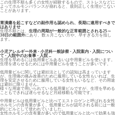
この生理不順も多くの女性が経験するもので、ストレスなどに
よってホルモンバランスが崩れると、規則正しく生理がこない
ことがあります。
胃潰瘍を起こすなどの副作用も認められ、長期に連用すべきで
はありませ
生理不順とは、
生理の周期が一般的な正常範囲とされる25～
38日の範囲外
にあり、数ヵ月こない方や、早すぎる方を指し
ます。
小児アレルギー外来 · 小児科一般診察 · 入院案内 · 入院につい
て · 入院中のお食事 · 入院 ..
生理を早めるには低用量ピルあるいは中用量ピルを使います。
生理を遅らせるためには中用量ピルを使うことが多いです。
低用量ピルに関しては避妊法としての認知は高まっています
が、生理痛の痛み改善のために服用している女性もいれば、生
理を安定させるために服用している女性もいるなど、その用途
は避妊に限りません。
様々な用途で用いられている低用量ピルですが、生理を早める
こともできれば遅らせるなど月経移動も可能です。
中用量ピルは低用量ピルと比べてエストロゲンと呼ばれる女性
ホルモンの含有量が多く、低用量ピルが認可される前には一般
的にピルとして使われていました。
女性ホルモンの含有量が多いので低用量ピルと比べて効果も強