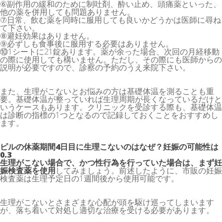
⑥副作用の緩和のために制吐剤、酔い止め、頭痛薬といった、
他の薬を併用しても問題ありません。
⑦日常、飲む薬を同時に服用しても良いかどうかは医師に尋ね
て下さい。
⑧避妊効果はありません。
⑨必ずしも食事後に服用する必要はありません。
⑩1シートに21錠あります。薬が余った場合、次回の月経移動
の際に使用しても構いません。ただし、その際にも医師からの
説明が必要ですので、診察の予約のうえ来院下さい。
また、生理がこないとお悩みの方は基礎体温を測ることも重
要。基礎体温が整っていれば生理周期が長くなっているだけと
いうケースもあります。クリニックを受診する際も、基礎体温
は診断の指標の1つとなるので記録しておくことをおすすめし
ます。
ピルの休薬期間4日目に生理こないのはなぜ？妊娠の可能性は
0.3
生理がこない場合で、かつ性行為を行っていた場合は、まず妊
娠検査薬を使用
してみましょう。前述したように、市販の妊娠
検査薬は生理予定日の1週間後から使用可能です。
生理がこないとさまざまな心配が頭を駆け巡ってしまいます
が、落ち着いて対処し適切な治療を受ける必要があります。