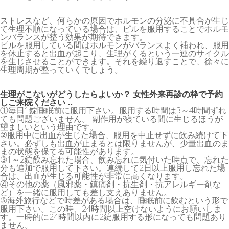
ストレスなど、何らかの原因でホルモンの分泌に不具合が生じ
て生理不順になっている場合は、ピルを服用することでホルモ
ンバランスが整う効果が期待できます。
ピルを服用している間はホルモンがバランスよく補われ、服用
を休止すると出血が起こり、生理がくるという一連のサイクル
を生じさせることができます。それを繰り返すことで、徐々に
生理周期が整っていくでしょう。
生理がこないがどうしたらよいか？ 女性外来再診の枠で予約
しご来院ください ..
①毎日1錠睡眠前に服用下さい。服用する時間は3～4時間ずれ
ても問題ございません。 副作用が寝ている間に生じるほうが
望ましいという理由です。
②服用中に出血が生じた場合、服用を中止せずに飲み続けて下
さい。必ずしも出血が止まるとは限りませんが、少量出血のま
まの状態を保てる可能性があります。
③1～2錠飲み忘れた場合、飲み忘れに気付いた時点で、忘れた
分も追加で服用して下さい。連続して2日以上服用し忘れた場
合は、出血が生じる可能性が非常に高くなります。
④その他の薬（風邪薬・鎮痛剤・抗生剤・抗アレルギー剤な
ど）を一緒に服用しても差し支えありません。
⑤海外旅行などで時差がある場合は、睡眠前に飲むという形で
服用下さい。この時、24時間以上空けないようにお願いしま
す。一時的に24時間以内に2錠服用する形になっても問題あり
ません。