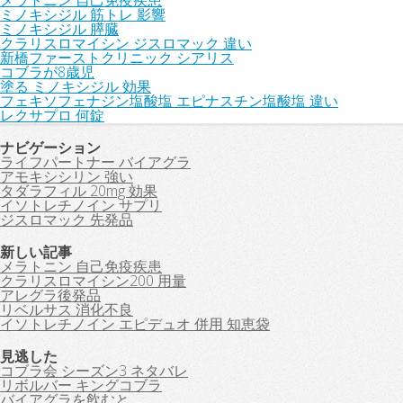
メラトニン 自己免疫疾患
ミノキシジル 筋トレ 影響
ミノキシジル 膵臓
クラリスロマイシン ジスロマック 違い
新橋ファーストクリニック シアリス
コブラが8歳児
塗る ミノキシジル 効果
フェキソフェナジン塩酸塩 エピナスチン塩酸塩 違い
レクサプロ 何錠
ナビゲーション
ライフパートナー バイアグラ
アモキシシリン 強い
タダラフィル 20mg 効果
イソトレチノイン サプリ
ジスロマック 先発品
新しい記事
メラトニン 自己免疫疾患
クラリスロマイシン200 用量
アレグラ後発品
リベルサス 消化不良
イソトレチノイン エピデュオ 併用 知恵袋
見逃した
コブラ会 シーズン3 ネタバレ
リボルバー キングコブラ
バイアグラを飲むと