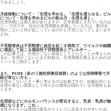
てみましょう。
月経移動について・「生理を早める」「生理を遅らせる」ピル
について・生理を早めるピルの飲み方・生理を遅 [ ..
生理周期には個人差がありますが、正常範囲とされているのは
25～38日です。自分の生理周期を把握している方は、数日生
理がこないと何が起こっているのかと不安になってしまいます
よね。
子宮頸管炎は子宮頸管に炎症を起こす病気で、ウイルスや細菌
に感染して起こる感染性子宮頸管炎とアレルギー ..
この記事では、生理がこない原因としてどんなことが考えられ
るか、生理がこないときの対処法、生理周期を整えるためのポ
イントをご紹介します。
また、PCOS（多のう胞性卵巣症候群）のような排卵障害で月
経が来ない方も ..
生理がこないとき一番に考えるのは妊娠ですが、妊娠以外にも
生理が来ない原因として何らかの病気が隠れている可能性もあ
ります。
生理前などにホルモンバランスが変化すると、乳首・乳房が敏
感になります。これ ..
女性ホルモンは環境の変化やストレスに左右されやすいため、