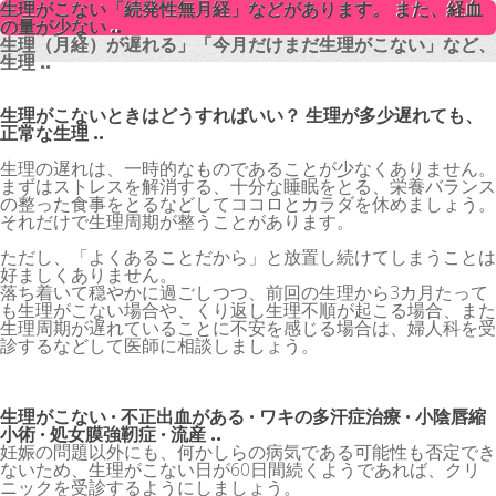
生理がこない「続発性無月経」などがあります。 また、経血
生理がこない「続発性無月経」などがあります。 また、経血
の量が少ない ..
の量が少ない ..
生理（月経）が遅れる」「今月だけまだ生理がこない」など、
生理（月経）が遅れる」「今月だけまだ生理がこない」など、
生理 ..
生理 ..
生理がこないときはどうすればいい？ 生理が多少遅れても、
正常な生理 ..
生理の遅れは、一時的なものであることが少なくありません。
まずはストレスを解消する、十分な睡眠をとる、栄養バランス
の整った食事をとるなどしてココロとカラダを休めましょう。
それだけで生理周期が整うことがあります。
ただし、「よくあることだから」と放置し続けてしまうことは
好ましくありません。
落ち着いて穏やかに過ごしつつ、前回の生理から3カ月たって
も生理がこない場合や、くり返し生理不順が起こる場合、また
生理周期が遅れていることに不安を感じる場合は、婦人科を受
診するなどして医師に相談しましょう。
生理がこない · 不正出血がある · ワキの多汗症治療 · 小陰唇縮
小術 · 処女膜強靭症 · 流産 ..
妊娠の問題以外にも、何かしらの病気である可能性も否定でき
ないため、生理がこない日が60日間続くようであれば、クリ
ニックを受診するようにしましょう。