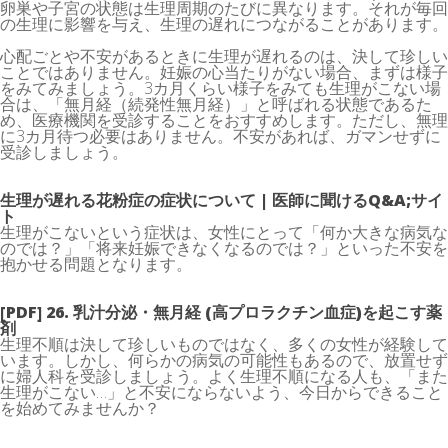
卵巣や子宮の状態は生理周期のたびに異なります。それが毎回
の生理に影響を与え、生理の遅れにつながることがあります。
心配ごとや不安があるときに生理が遅れるのは、決して珍しい
ことではありません。妊娠の心当たりがない場合、まずは様子
をみてみましょう。3カ月くらい様子をみても生理がこない場
合は、「無月経（続発性無月経）」と呼ばれる状態であるた
め、医療機関を受診することをおすすめします。ただし、無理
に3カ月待つ必要はありません。不安があれば、ガマンせずに
受診しましょう。
生理が遅れる花粉症の症状について | 医師に聞けるQ&A;サイ
ト
生理がこないという症状は、女性にとって「何か大きな病気な
のでは？」「将来妊娠できなくなるのでは？」といった不安を
抱かせる問題となります。
[PDF] 26. 乳汁分泌・無月経 (高プロラクチン血症)を起こす薬
剤
生理不順は決して珍しいものではなく、多くの女性が経験して
います。しかし、何らかの病気の可能性もあるので、放置せず
に婦人科を受診しましょう。よく生理不順になる人も、「また
生理がこない…」と不安にならないよう、今日からできること
を始めてみませんか？