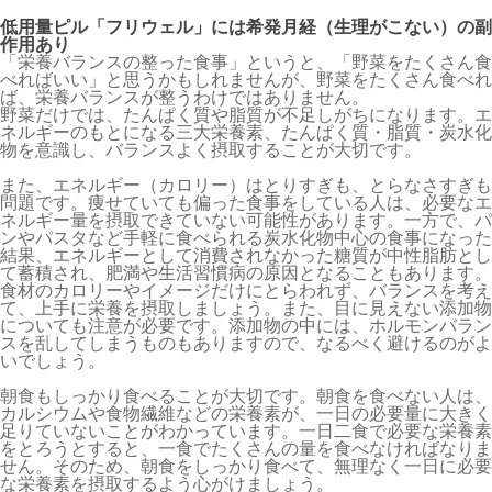
低用量ピル「フリウェル」には希発月経（生理がこない）の副
作用あり
「栄養バランスの整った食事」というと、「野菜をたくさん食
べればいい」と思うかもしれませんが、野菜をたくさん食べれ
ば、栄養バランスが整うわけではありません。
野菜だけでは、たんぱく質や脂質が不足しがちになります。エ
ネルギーのもとになる三大栄養素、たんぱく質・脂質・炭水化
物を意識し、バランスよく摂取することが大切です。
また、エネルギー（カロリー）はとりすぎも、とらなさすぎも
問題です。痩せていても偏った食事をしている人は、必要なエ
ネルギー量を摂取できていない可能性があります。一方で、パ
ンやパスタなど手軽に食べられる炭水化物中心の食事になった
結果、エネルギーとして消費されなかった糖質が中性脂肪とし
て蓄積され、肥満や生活習慣病の原因となることもあります。
食材のカロリーやイメージだけにとらわれず、バランスを考え
て、上手に栄養を摂取しましょう。また、目に見えない添加物
についても注意が必要です。添加物の中には、ホルモンバラン
スを乱してしまうものもありますので、なるべく避けるのがよ
いでしょう。
朝食もしっかり食べることが大切です。朝食を食べない人は、
カルシウムや食物繊維などの栄養素が、一日の必要量に大きく
足りていないことがわかっています。一日二食で必要な栄養素
をとろうとすると、一食でたくさんの量を食べなければなりま
せん。そのため、朝食をしっかり食べて、無理なく一日に必要
な栄養素を摂取するよう心がけましょう。