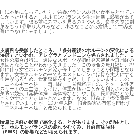
睡眠不足になっていたり、栄養バランスの良い食事をとれてい
なかったりすると、ホルモンバランスや生理周期に影響が出て
しまいます。寝る前にスマホを見るのをやめる、食事の際に副
菜をもう1品取り入れるなど、小さなことから意識して生活改
善につなげてみましょう。
皮膚科を受診したところ、「多分産後のホルモンの変化による
湿疹」といわれ、アレグラとプレドニンを処方されました。 ..
女性の場合は特に、過度なスポーツが初経発来遅延や無月経の
原因となることがわかってきました。この場合の無月経は、排
卵に伴う女性ホルモン分泌が停止してしまうことが問題となり
ます。女性ホルモンの中でもエストロゲンには骨を丈夫にする
作用があるため、骨粗鬆症を引き起こしてしまいます。この
「エネルギー不足」「無月経」「骨粗鬆症」のことを「女性ア
スリートの三主徴」と呼び、体重が軽いことが有利とされる審
美系の競技（器械体操、新体操など）や、陸上長距離などで起
こりやすいことが知られています。なお、以前は「摂食障害」
とされていましたが、2007年以降、摂食障害の有無を問わず
「エネルギー不足」と改められました。
喘息は月経の影響で悪化することがあります。その理由とし
て、ホルモンバランスの崩れやむくみ、月経前症候群
（PMS）の影響などが考えられます。