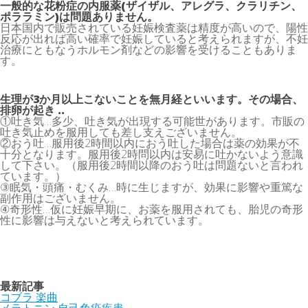
一般的な花粉症の内服薬(ザイザル、アレグラ、クラリチン、
ポララミン)は問題ありません。
日本国内で販売されている妊娠検査薬は精度が高いので、陽性
反応が出れば高い確率で妊娠していると考えられますが、不妊
治療にともなうホルモン剤などの影響を受けることもありま
す。
生理が3か月以上こないことを無月経といいます。その場合、
排卵が起き ..
①吐き気…多少、吐き気が出現する可能世があります。市販の
吐き気止めを服用しても差し支えございません。
②おう吐…服用後2時間以内におう吐した場合は薬の効果が不
十分となります。服用後2時問以内は安易に吐かないよう意識
して下さい。（服用後2時間以降のおう吐は問題ないと言われ
ています。）
③眠気・頭痛・むくみ…時に生じますが、効果に影響や重篤な
副作用はございません。
④奇形性…仮に妊娠早期に、お薬を服用されても、胎児の奇形
性に影響は与えないと考えられています。
最新記事
コブラ 楽曲