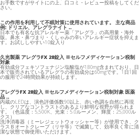
お手数ですがサイトにの上、口コミ・レビュー投稿をしてくだ
さい。
この作用を利用して不眠対策に使用されています。 主な商品
例: ドリエル、アレグラナイト ..
日本でも有名な抗アレルギー薬「アレグラ」の高用量・海外
版。鼻水・鼻づまり・くしゃみの辛いアレルギー症状を抑えま
す。お試ししやすい10錠入り
久光製薬 アレグラFX 28錠入 ※セルフメディケーション税制
対象
有効成分フェキソフェナジン塩酸塩が180mg含まれており、日
本で販売されているアレグラの有効成分は60mgです。1日1回
の服用で24時間効果が持続します。
アレグラFX 28錠入 ※セルフメディケーション税制対象 医薬
品 ..
内蔵のLEDは、演色評価係数90以上、赤い色調を自然に再現
し、クリアなコントラストのあるより鮮明な視野が得られま
す。（色温度：5,500K、光束：5.0ルーメン、輝度：25,000ル
クス）
洗浄消毒器（ミーレジェットウォッシャー等）が使用でき、ク
ラスＢオートクレーブ（リサ等）で滅菌して、効率良く常に清
潔な状態で御使用いただけます。