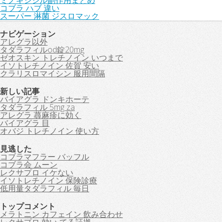
ミノキシジル副作用まとめ
コブラ ハブ 違い
スーパー 淋菌 ジスロマック
ナビゲーション
アレグラ以外
タダラフィルod錠20mg
ゼオスキン トレチノイン いつまで
イソトレチノイン 佐賀 安い
クラリスロマイシン 服用間隔
新しい記事
バイアグラ ドンキホーテ
タダラフィル 5mg za
アレグラ 蕁麻疹に効く
バイアグラ 目
オバジ トレチノイン 使い方
見逃した
コブラマフラー バッフル
コブラ会 ムーン
レクサプロ イケない
イソトレチノイン 保険診療
低用量タダラフィル 毎日
トップコメント
メラトニン カフェイン 飲み合わせ