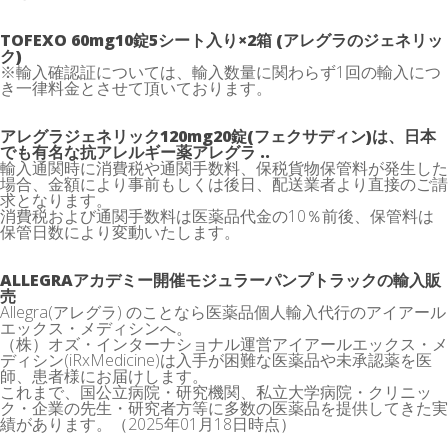
TOFEXO 60mg10錠5シート入り×2箱 (アレグラのジェネリッ
ク)
※輸入確認証については、輸入数量に関わらず1回の輸入につ
き一律料金とさせて頂いております。
アレグラジェネリック120mg20錠(フェクサディン)は、
日本
でも有名な抗アレルギー薬アレグラ
..
輸入通関時に消費税や通関手数料、保税貨物保管料が発生した
場合、金額により事前もしくは後日、配送業者より直接のご請
求となります。
消費税および通関手数料は医薬品代金の10％前後、保管料は
保管日数により変動いたします。
ALLEGRAアカデミー開催モジュラーパンプトラックの輸入販
売
Allegra(アレグラ) のことなら医薬品個人輸入代行のアイアール
エックス・メディシンへ。
（株）オズ・インターナショナル運営アイアールエックス・メ
ディシン(iRxMedicine)は入手が困難な医薬品や未承認薬を医
師、患者様にお届けします。
これまで、国公立病院・研究機関、私立大学病院・クリニッ
ク・企業の先生・研究者方等に多数の医薬品を提供してきた実
績があります。（2025年01月18日時点）