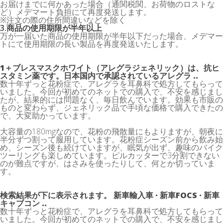
お届けまでに何かあった場合（通関税関、お荷物のロストな
ど）メデマート負担にて再度発送します。
※注文の際の住所間違いなどを除く
3.商品の使用期限が半年以上
万が一届いた商品の使用期限が半年以下だった場合、メデマー
トにて使用期限の長い製品を再度発送いたします。
1＋ブレスマスクホワイト（アレグラジェネリック）は、抗ヒ
スタミン薬です。日本国内で承認されているアレグラ ..
数十年ずっと花粉症で、アレグラを耳鼻科で処方してもらって
いました。今回が初めてのネットでの購入で、不安を感じまし
たが、結果的には問題なく、毎日飲んでいます。効果も市販の
ものと変わらず、ジェネリック品で手頃な価格で購入できたの
で、大変助かっています。
大容量の180mgなので、花粉の飛散量にもよりますが、朝夜に
半分ずつ割って服用しています。花粉症シーズン前から飲み始
め、シーズン後も続けていますが、眠気が出ず、趣味のバイク
ツーリングも楽しめています。ピルカッターで3分割できない
のが難点ですが、はさみを使ったりして、何とか切っていま
す。
検索結果が下に表示されます。 新車輸入車 · 新車FOCS · 新車
キャブコン ..
数十年ずっと花粉症で、アレグラを耳鼻科で処方してもらって
いました。今回が初めてのネットでの購入で、不安を感じまし