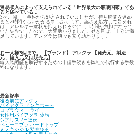
貿易収入によって支えられている「世界最大の麻薬国家」であ
ると述べている ..
3ヶ月間、耳鼻科から処方されていましたが、待ち時間を含め
ると2時間くらいかかる事もあります。薬さえ処方して貰えれ
ば、アレルギー症状を抑えられるのに…。時間が負担になって
いた矢先でしたので、大変助かりました。効き目は、十分に満
足しています。アレグラは値段も安く助かります。
お一人様3個まで。 【ブランド】 アレグラ 【発売元、製造
元、輸入元又は販売元】
輸入確認証を取得するための申請手続きを弊社で代行する手数
料になります。
最新記事
寝る前にアレグラ
バイアグラ ドンキホーテ
コブラ会 イーライ
女性用バイアグラ 薬局
シアリス 2日連続
ベビーコブラ ハードトップ
ミノキシジル 髪伸びる