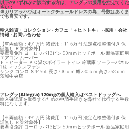
以下のいずれかに該当する方は、アレグラの服用を控えてくだ
以下のいずれかに該当する方は、アレグラの服用を控えてくだ
さい：
さい：
※ガリアラハヴはオートクチュールドレスの為、号数はあくま
※ガリアラハヴはオートクチュールドレスの為、号数はあくま
でも目安です。
でも目安です。
輸入雑貨・コレクション · カフェ「＋ヒトトキ」 · 採用・会社
情報 · お問い合わせ
【車両価額：491万円 諸費用：11.6万円 法定点検整備付き 保
証無し Ｒ券対象外】
要牽引免許 ヨーロッパ13ピン 50ｍｍヒッチボール 新品家庭用
エアコン ムーバー
ＦＦヒーター ＡＣ温水ボイラー トイレ 冷蔵庫 ソーラーパネル
1枚 マックスファン
シンク コンロ Ｓ44560 長さ700ｃｍ 幅230ｃｍ 高さ258ｃｍ
茨城中央店
アレグラ(Allegra) 120mgの個人輸入はベストドラッグへ
輸入確認証を取得するための申請手続きを弊社で代行する手数
料になります。
【車両価額：491万円 諸費用：11.6万円 法定点検整備付き 保
証無し Ｒ券対象外】
要牽引免許 ヨーロッパ13ピン 50ｍｍヒッチボール 新品家庭用