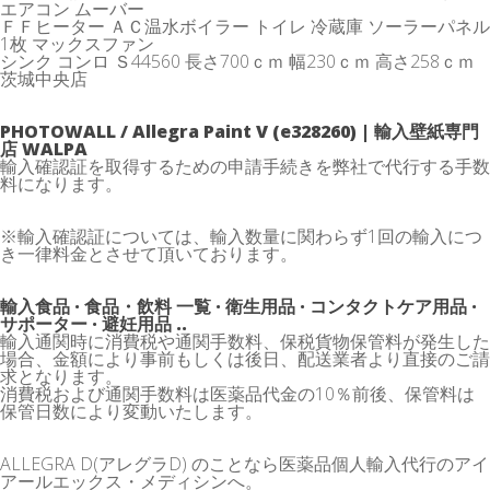
エアコン ムーバー
ＦＦヒーター ＡＣ温水ボイラー トイレ 冷蔵庫 ソーラーパネル
1枚 マックスファン
シンク コンロ Ｓ44560 長さ700ｃｍ 幅230ｃｍ 高さ258ｃｍ
茨城中央店
PHOTOWALL / Allegra Paint V (e328260) | 輸入壁紙専門
店 WALPA
輸入確認証を取得するための申請手続きを弊社で代行する手数
料になります。
※輸入確認証については、輸入数量に関わらず1回の輸入につ
き一律料金とさせて頂いております。
輸入食品 · 食品・飲料 一覧 · 衛生用品 · コンタクトケア用品 ·
サポーター · 避妊用品 ..
輸入通関時に消費税や通関手数料、保税貨物保管料が発生した
場合、金額により事前もしくは後日、配送業者より直接のご請
求となります。
消費税および通関手数料は医薬品代金の10％前後、保管料は
保管日数により変動いたします。
ALLEGRA D(アレグラD) のことなら医薬品個人輸入代行のアイ
アールエックス・メディシンへ。