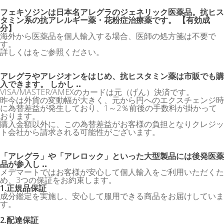
フェキソジンは日本名アレグラのジェネリック医薬品。抗ヒス
タミン系の抗アレルギー薬・花粉症治療薬です。 【有効成
分】
海外から医薬品を個人輸入する場合、医師の処方箋は不要で
す。
詳しくはをご参照ください。
アレグラやアレジオンをはじめ、抗ヒスタミン薬は市販でも購
入できます。 しかし ..
VISA/MASTER/AMEXのカードは元（げん）決済です。
昨今は外貨の変動幅が大きく、元から円へのエクスチェンジ時
に為替差益が発生しており、1～2％前後の手数料が掛かって
おります。
購入金額以外に、この為替差益がお客様の負担となりクレジッ
ト会社から請求される可能性がございます。
「アレグラ」や「アレロック」といった大型製品には後発医薬
品が参入し ..
メデマートではお客様が安心して個人輸入をご利用いただくた
め、3つの保証をお約束します。
1.正規品保証
成分鑑定を実施し、安心して服用できる商品をお届けしていま
す。
2.配達保証