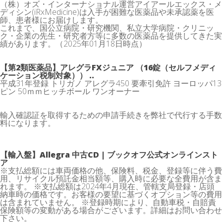
（株）オズ・インターナショナル運営アイアールエックス・メ
ディシン(iRxMedicine)は入手が困難な医薬品や未承認薬を医
師、患者様にお届けします。
これまで、国公立病院・研究機関、私立大学病院・クリニッ
ク・企業の先生・研究者方等に多数の医薬品を提供してきた実
績があります。（2025年01月18日時点）
【第2類医薬品】アレグラFXジュニア （16錠（セルフメディ
ケーション税制対象）） ..
平成31年登録 トリガノ アレグラ450 要牽引免許 ヨーロッパ13
ピン 50ｍｍヒッチボール ワンオーナー
輸入確認証を取得するための申請手続きを弊社で代行する手数
料になります。
【輸入盤】Allegra 中古CD | ブックオフ公式オンラインスト
ア
※支払総額には車両価格の他、保険料、税金、登録等に伴う費
用、リサイクル預託金相当額等、購入時に必要な全費用が含ま
れます。 ※支払総額は2024年4月現在、管轄支局登録・店頭
納車時の価格です。お客様の要望に基づくオプション等の費用
は含まれていません。 ※登録時期により、自動車税・自賠責
保険額等の変動がある場合がございます。詳細はお問い合わせ
下さい。