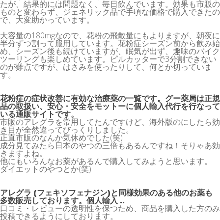
たが、結果的には問題なく、毎日飲んでいます。効果も市販の
ものと変わらず、ジェネリック品で手頃な価格で購入できたの
で、大変助かっています。
大容量の180mgなので、花粉の飛散量にもよりますが、朝夜に
半分ずつ割って服用しています。花粉症シーズン前から飲み始
め、シーズン後も続けていますが、眠気が出ず、趣味のバイク
ツーリングも楽しめています。ピルカッターで3分割できない
のが難点ですが、はさみを使ったりして、何とか切っていま
す。
花粉症の症状改善に有効な治療薬の一覧です。グー薬局は正規
品の取扱い、安心・安全をモットーに個人輸入代行を行なって
いる通販サイトです。
市販のアレグラを常用してたんですけど、海外版のにしたら効
き目が全然違ってびっくりしました。
正直市販のなんか気休めでした(笑)
成分見てみたら日本のやつの三倍もあるんですね！そりゃあ効
きますよね。
他にもいろんなお薬があるんで購入してみようと思います。
ダイエットのやつとか(笑)
アレグラ (フェキソフェナジン)と同様効果のある他のお薬も
多数販売しております。個人輸入 ..
口コミ・レビューの透明性を保つため、商品を購入した方のみ
投稿できるようにしております。