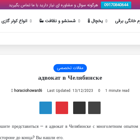
هرگونه سوال و مشاوره ای نیاز دارید با ما تماس بگیرید
09170840644
زم خانگی برقی
یخچال
شستشو و نظافت
انواع کولر گازی
مقالات تخصصی
адвокат в Челябинске
horaciohoward6
S
Last Updated: 13/12/2023
0
1 minute read
e
Tumblr
Reddit
Viber
LinkedIn
Pinterest
Share via Email
Print
n
d
a
ешите представиться — я адвокат в Челябинске с многолетним опытом 
n
e
 стороне до конца? Вы нашли его.