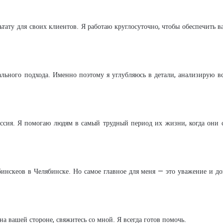
m
a
льтату для своих клиентов. Я работаю круглосуточно, чтобы обеспечит
i
l
льного подхода. Именно поэтому я углубляюсь в детали, анализирую в
миссия. Я помогаю людям в самый трудный период их жизни, когда они
бинскеов в Челябинске. Но самое главное для меня — это уважение и д
а вашей стороне, свяжитесь со мной. Я всегда готов помочь.