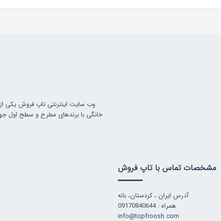
وب سایت اینترنتی تاپ فروش یکی از
خانگی با برندهای مطرح و سطح اول جهانی
مشخصات تماس با تاپ فروش
آدرس ایران ، کردستان، بانه
همراه : 09170840644
info@topfroosh.com