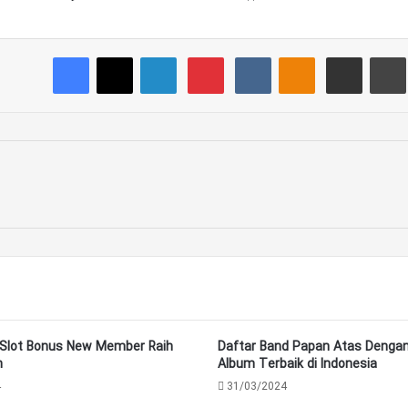
Tumblr
Reddit
Pocket
Facebook
X
LinkedIn
Pinterest
VKontakte
Odnoklassniki
Share via Email
Pri
Slot Bonus New Member Raih
Daftar Band Papan Atas Dengan
n
Album Terbaik di Indonesia
4
31/03/2024