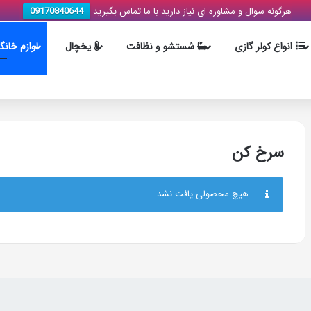
هرگونه سوال و مشاوره ای نیاز دارید با ما تماس بگیرید
09170840644
انواع کولر گازی
شستشو و نظافت
یخچال
لوازم خانگ
سرخ کن
هیچ محصولی یافت نشد.