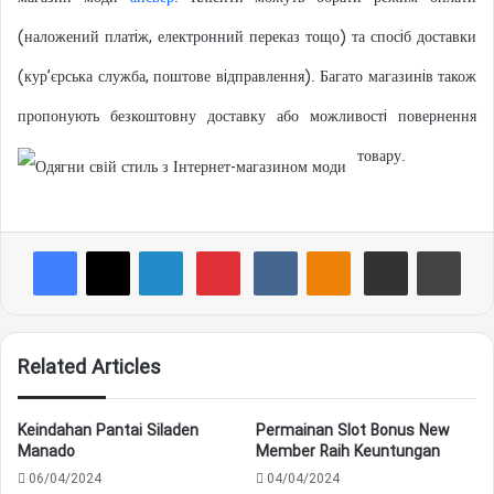
(наложений платiж, електронний переказ тощо) та спосiб доставки
(кур’єрська служба, поштове вiдправлення). Багато магазинiв також
пропонують безкоштовну доставку або можливостi повернення
товару.
Tumblr
Reddit
Pocket
Facebook
X
LinkedIn
Pinterest
VKontakte
Odnoklassniki
Share via Email
Print
Related Articles
Keindahan Pantai Siladen
Permainan Slot Bonus New
Manado
Member Raih Keuntungan
06/04/2024
04/04/2024