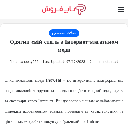
Switch skin
Log In
M
مقالات تخصصی
Одягни свій стиль з Інтернет-магазином
моди
Send
stantonpetty026
Last Updated: 07/12/2023
0
1 minute read
an
email
Онлайн-магазин моди answear – це інтерактивна платформа, яка
надає можливість зручно та швидко придбати модний одяг, взуття
та аксесуари через Інтернет. Він дозволяє клієнтам ознайомитися з
широким асортиментом товарів, порівняти їх характеристики та
ціни, а також зробити покупку в будь-який час і місце.