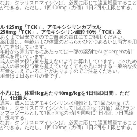
なお、クラリスロマイシンは、必要に応じて適宜増量すること
ができる。ただし、1回400mg（力価）1日2回を上限とする。
ル 125mg「TCK」、アモキシシリンカプセル
250mg「TCK」、アモキシシリン細粒 10%「TCK」及
あくまで目安ですのでご自身の責任にてご利用ください。
薬用量は、年齢および体重のどちらかひとつあるいは両方を用
いて算出しています。
年齢から算出するにあたっては一部の薬剤でAugsbergerの計
算式を用いています。
成人の最大投与量を超えないように算出しています。このため
成人の最大投与量を超えていなくても小児に対する一般的な投
与量をこえていることがありますのでご注意ください。
用量は１日あたりの量です。
小児には、体重1kgあたり10mg/kgを1日1回3日間， ただ
し、1日最大 ..
通常、成人にはアモキシシリン水和物として1回750mg（力
価）、クラリスロマイシンとして1回200mg（力価）及びラン
ソプラゾールとして1回30mgの3剤を同時に1日2回、7日間経
口投与する。
なお、クラリスロマイシンは、必要に応じて適宜増量すること
ができる。ただし、1回400mg（力価）1日2回を上限とする。