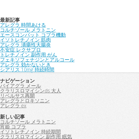
最新記事
アレグラ 時間あける
コルチゾール メラトニン
エースコンバット コブラ機動
イソトレチノイン 筋肉
アレグラ 潰瘍性大腸炎
不安症 レクサプロ
トレチノイン 副作用 がん
フェキソフェナジンとアルコール
アレグラ 効かないとき
シアリス 10mg 持続時間
ナビゲーション
バイアグラ メール
クラリスロマイシンds 大人
リベルサス再開
アレグラとロキソニン
アレグラ ex
新しい記事
コルチゾール メラトニン
宵姫 コブラ
イソトレチノイン 持続期間
クラリスロマイシン 副作用 眠気