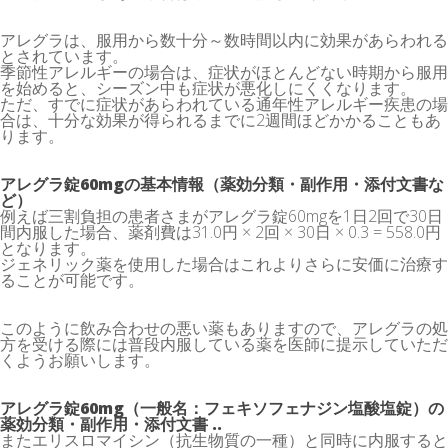
アレグラは、服用から数十分～数時間以内に効果があらわれる
とされています。
季節性アレルギーの場合は、症状がほとんどない時期から服用
を始めると、シーズン中も症状が悪化しにくくなります。
ただ、すでに症状があらわれている通年性アレルギー疾患の場
合は、十分な効果が得られるまでに2週間ほどかかることもあ
ります。
アレグラ錠60mgの基本情報（薬効分類・副作用・添付文書な
ど）
例えば三割負担の患者さまがアレグラ錠60mgを1日2回で30日
間内服した場合、薬剤費は31.0円 × 2回 × 30日 × 0.3 = 558.0円
となります。
ジェネリック薬を使用した場合はこれよりさらに安価に治療す
ることが可能です。
このように飲み合わせの悪い薬もありますので、アレグラの処
方を受ける際には普段内服している薬を医師に提示していただ
くようお願いします。
アレグラ錠60mg（一般名：フェキソフェナジン塩酸塩錠）の
薬効分類・副作用・添付文書 ..
またエリスロマイシン（抗生物質の一種）と同時に内服すると