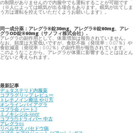
の制限がありませんので内服中でも運転することが可能です
（※人によっては眠気が出る場合もあります。眠気が出てしま
う方は運転を控えていただくようお願いします）。
同一成分薬：アレグラ®錠30mg、アレグラ®錠60mg、アレ
グラOD錠®60mg（サノフィ株式会社）.
アレグラの副作用として、体重増加は報告されていません。
なお、頻度は大変低いですが、食欲不振（発現率：0.07％）や
食欲減退（発現率：0.02％）の副作用が報告されています。
このようなことから、アレグラが体重に影響することはほとん
どないと考えられます。
最新記事
デュタステリド内服薬
コブラグリップ レビュー
トレチノイン療法 やり方
オンラインバイアグラ
コブラ会 パート3
ミノキシジル kegg
コブラf9ドライバー 中古
アレグラex
リベルサス バセドウ病