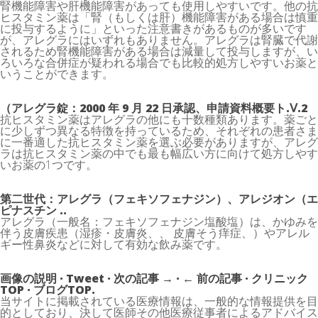
腎機能障害や肝機能障害があっても使用しやすいです。他の抗
ヒスタミン薬は「腎（もしくは肝）機能障害がある場合は慎重
に投与するように」といった注意書きがあるものが多いです
が、アレグラにはいずれもありません。アレグラは腎臓で代謝
されるため腎機能障害がある場合は減量して投与しますが、い
ろいろな合併症が疑われる場合でも比較的処方しやすいお薬と
いうことができます。
（アレグラ錠：2000 年 9 月 22 日承認、申請資料概要ト.Ⅴ.2
抗ヒスタミン薬はアレグラの他にも十数種類あります。薬ごと
に少しずつ異なる特徴を持っているため、それぞれの患者さま
に一番適した抗ヒスタミン薬を選ぶ必要がありますが、アレグ
ラは抗ヒスタミン薬の中でも最も幅広い方に向けて処方しやす
いお薬の1つです。
第二世代：アレグラ（フェキソフェナジン）、アレジオン（エ
ピナスチン ..
アレグラ（一般名：フェキソフェナジン塩酸塩）は、かゆみを
伴う皮膚疾患（湿疹・皮膚炎、、 皮膚そう痒症、）やアレル
ギー性鼻炎などに対して有効な飲み薬です。
画像の説明 · Tweet · 次の記事 → · ← 前の記事 · クリニック
TOP · ブログTOP.
当サイトに掲載されている医療情報は、一般的な情報提供を目
的としており、決して医師その他医療従事者によるアドバイス