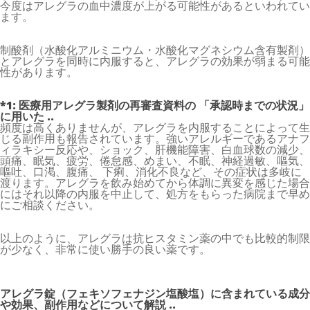
今度はアレグラの血中濃度が上がる可能性があるといわれてい
ます。
制酸剤（水酸化アルミニウム・水酸化マグネシウム含有製剤）
とアレグラを同時に内服すると、アレグラの効果が弱まる可能
性があります。
*1:
医療用アレグラ製剤の再審査資料の
「承認時までの状況」
に用いた ..
頻度は高くありませんが、アレグラを内服することによって生
じる副作用も報告されています。強いアレルギーであるアナフ
ィラキシー反応や、ショック、肝機能障害、白血球数の減少、
頭痛、眠気、疲労、倦怠感、めまい、不眠、神経過敏、嘔気、
嘔吐、口渇、腹痛、 下痢、消化不良など、その症状は多岐に
渡ります。アレグラを飲み始めてから体調に異変を感じた場合
にはそれ以降の内服を中止して、処方をもらった病院まで早め
にご相談ください。
以上のように、アレグラは抗ヒスタミン薬の中でも比較的制限
が少なく、非常に使い勝手の良い薬です。
アレグラ錠（フェキソフェナジン塩酸塩）に含まれている成分
や効果、副作用などについて解説 ..