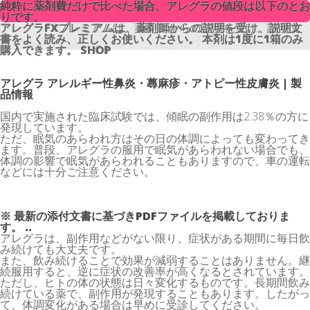
純粋に薬剤費だけで比べた場合、アレグラの値段は以下のとお
純粋に薬剤費だけで比べた場合、アレグラの値段は以下のとお
りです。
りです。
アレグラFXプレミアムは、薬剤師からの説明を受け、説明文
アレグラFXプレミアムは、薬剤師からの説明を受け、説明文
書をよく読み、正しくお使いください。 本剤は1度に1箱のみ
書をよく読み、正しくお使いください。 本剤は1度に1箱のみ
購入できます。 SHOP
購入できます。 SHOP
アレグラ アレルギー性鼻炎・蕁麻疹・アトピー性皮膚炎 | 製
品情報
国内で実施された臨床試験では、傾眠の副作用は2.38％の方に
発現しています。
ただ、眠気のあらわれ方はその日の体調によっても変わってき
ます。普段、アレグラの服用で眠気があらわれない場合でも、
体調の影響で眠気があらわれることもありますので、車の運転
などには十分ご注意ください。
※ 最新の添付文書に基づきPDFファイルを掲載しておりま
す。 ..
アレグラは、副作用などがない限り、症状がある期間に毎日飲
み続けても大丈夫です。
また、飲み続けることで効果が減弱することはありません。継
続服用すると、逆に症状の改善率が高くなるとされています。
ただし、ヒトの体の状態は日々変化するものです。長期間飲み
続けている薬で、副作用が発現することもあります。したがっ
て、体調変化がある場合は早めに受診してください。