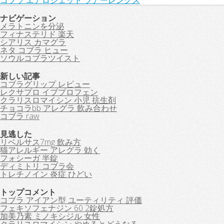
コブラ エアロジェット ツアーレングス
ナビゲーション
メラトニンを分泌
フィナステリド 楽天
シアリス カマグラ
ネタ コブラ ヒュー
ソウルコブラツイスト
新しい記事
コブラグリップ レビュー
レクサプロ イブプロフェン
クラリスロマイシン 小児 抗生剤
チョコラbb アレグラ 飲み合わせ
コブラ raw
見逃した
リベルサス7mg 飲み方
猫アレルギー アレグラ 効く
フォシーガ 半錠
ディミトリ コブラ会
トレチノイン 炎症 ひどい
トップコメント
コブラ アイアン型 ユーティリティ 評価
フェキソフェナジン 60 2錠処方
加美乃素 ミノキシジル 女性