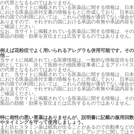
の代替となるものではありません。
また、当サイトに掲載されている医薬品に関する情報は、日本
における医薬品添付文書の情報をもとに作成しており、日本以
外の国での利用においては、これらの情報が適切でない場合が
ありますので、それぞれの国における承認の有無や承認内容を
ご確認ください。
なお、当サイトに掲載されている医薬品に関する情報は、その
製品の効能・効果を宣伝または広告するものではありません。
例えば花粉症でよく用いられるアレグラも併用可能です。その
他 ..
当サイトに掲載されている医療情報は、一般的な情報提供を目
的としており、決して医師その他医療従事者によるアドバイス
の代替となるものではありません。
また、当サイトに掲載されている医薬品に関する情報は、日本
における医薬品添付文書の情報をもとに作成しており、日本以
外の国での利用においては、これらの情報が適切でない場合が
ありますので、それぞれの国における承認の有無や承認内容を
ご確認ください。
なお、当サイトに掲載されている医薬品に関する情報は、その
製品の効能・効果を宣伝または広告するものではありません。
特に相性の悪い胃薬はありませんが、説明書に記載の服用回数
やタイミングを守って使用しましょう。
また抗ヒスタミン薬は眠気が出ることがあるので自動車などの
運転を制限するものも多いです。しかしアレグラに関してはそ