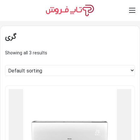
Switch skin
Log In
M
گری
Showing all 3 results