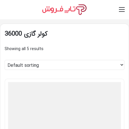
Switch skin
Log In
M
کولر گازی 36000
Showing all 5 results