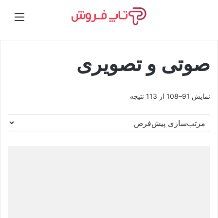
تغییر
ورود
منو
پوسته
صوتی و تصویری
نمایش 91–108 از 113 نتیجه