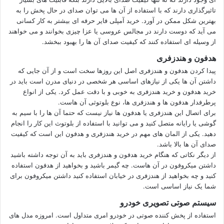
تاثیرگذاری دارند که با استفاده از آن ها می توان صدای در حال پخش را به
بهترین شکل ممکن در آورد. خرید آمپلی فایر حرفه ای بیشتر به کار کسانی
می آید که دوست دارند در مجالس عروسی یا عزا چیزی بخوانند و می خواهند
از وسیله ای استفاده کنند که کیفیت صدای آن ها را بهبود ببخشد.
هدفون و هندزفری
پیدا کردن هدفون و هندزفری اصل این روزها سخت است و از آن جایی که
داشتن آن ها یکی از نیازهای اساسی هر شخصی در دنیای مدرن است باید در
خرید هدفون و خرید هندزفری به خوبی و با دقت عمل کرد. یکی از انواع
پرطرفدار هدفون ها و هندزفری ها، نوع بلوتوثی آن هاست.
برای اتصال این هندزفری یا هدفون ها نیاز نیست که حتما آن ها را با سیم به
گوشی یا رایانه متصل کنید و می توانید با استفاده از بلوتوث این کار را انجام
دهید. یکی از المان های مهم در خرید هندزفری و هدفون این است که کیفیت
صدای آن ها بالا باشد.
از دیگر نکاتی که هنگام خرید هدفون و هندزفری باید به آن توجه داشته باشید
داشتن میکروفون در آن هاست. چه گیمر باشید و بخواهید از هدفون استفاده
کنید و چه بخواهید از هندزفری در خیابان استفاده کنید داشتن میکروفون برای
شما یک نیاز اساسی است.
سیستم صوتی تصویری خودرو
استفاده از پخش کننده صوتی در خودرو امری متداول است. امروزه مدل های