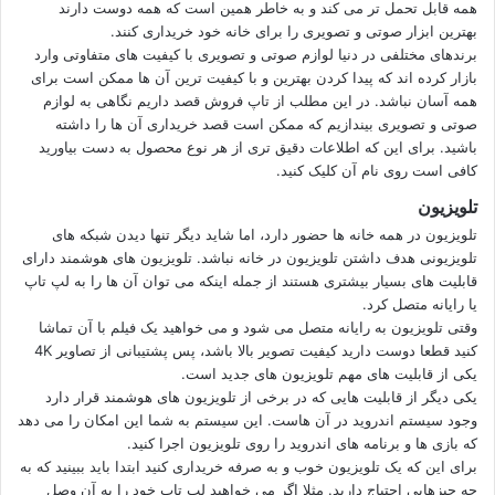
همه قابل تحمل تر می کند و به خاطر همین است که همه دوست دارند
بهترین ابزار صوتی و تصویری را برای خانه خود خریداری کنند.
برندهای مختلفی در دنیا لوازم صوتی و تصویری با کیفیت های متفاوتی وارد
بازار کرده اند که پیدا کردن بهترین و با کیفیت ترین آن ها ممکن است برای
همه آسان نباشد. در این مطلب از تاپ فروش قصد داریم نگاهی به لوازم
صوتی و تصویری بیندازیم که ممکن است قصد خریداری آن ها را داشته
باشید. برای این که اطلاعات دقیق تری از هر نوع محصول به دست بیاورید
کافی است روی نام آن کلیک کنید.
تلویزیون
تلویزیون در همه خانه ها حضور دارد، اما شاید دیگر تنها دیدن شبکه های
تلویزیونی هدف داشتن تلویزیون در خانه نباشد. تلویزیون های هوشمند دارای
قابلیت های بسیار بیشتری هستند از جمله اینکه می توان آن ها را به لپ تاپ
یا رایانه متصل کرد.
وقتی تلویزیون به رایانه متصل می شود و می خواهید یک فیلم با آن تماشا
کنید قطعا دوست دارید کیفیت تصویر بالا باشد، پس پشتیبانی از تصاویر 4K
یکی از قابلیت های مهم تلویزیون های جدید است.
یکی دیگر از قابلیت هایی که در برخی از تلویزیون های هوشمند قرار دارد
وجود سیستم اندروید در آن هاست. این سیستم به شما این امکان را می دهد
که بازی ها و برنامه های اندروید را روی تلویزیون اجرا کنید.
برای این که یک تلویزیون خوب و به صرفه خریداری کنید ابتدا باید ببینید که به
چه چیزهایی احتیاج دارید. مثلا اگر می خواهید لپ تاپ خود را به آن وصل