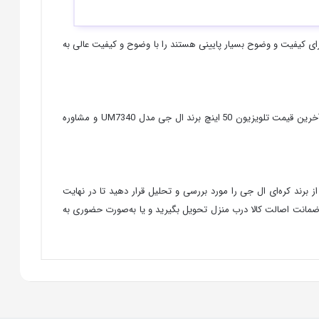
انید تصاویر و صحنه‌هایی که دارای کیفیت و وضوح بسیار پایینی هستند را با وضوح و کیفیت عالی به
از آن جایی که قیمت محصولات به‌صورت مستقیم با تغییرات ارز در ارتباط است، لذا نمی‌توان قیمت ثابت و مناسبی برای آن در نظر گرفت. جهت دریافت آخرین قیمت تلویزیون 50 اینچ برند ال جی مدل UM7340 و مشاوره
 برند کره‌ای ال جی را مورد بررسی و تحلیل قرار دهید تا در نهایت
سان ما تماس گرفته و کالای خود را با ضمانت اصالت کالا درب منزل تحویل بگیرید و یا به‌صورت حضوری به