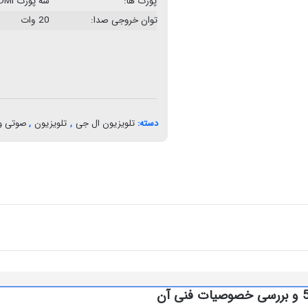
پورت ها:
سه پورت HDMI، دو پورت USB
توان خروجی صدا:
20 وات
دسته:
تلویزیون ال جی
,
تلویزیون
,
صوتی و