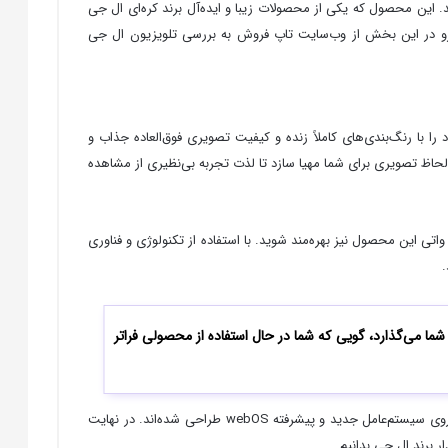
. این محصول که یکی از محصولات زیبا و ایده‌آل برند کره‌ای ال جی
ین رو در این بخش از وب‌سایت تاپ فروش به بررسی تلویزیون ال جی
با رنگ‌بندی‌های کاملاً زنده و کیفیت تصویری فوق‌العاده جذاب و
وجود 4 هسته پردازشی می‌تواند شرایط بسیار باکیفیتی از لحاظ تصویری برای شما مهیا سازد تا لذت تجربه بی‌نظیری از مشاهده
 تلویزیون ال جی سری 50um7340؛ شما علاوه بر آنکه تصویری باکیفیت و بسیار زیبا در رنگ‌بندی کاملاً زنده خواهید داشت، می‌توانید از قدرت صدای 20 واتی این محصول نیز بهره‌مند شوید. با استفاده از تکنولوژی و فناوری
اختیار شما می‌گذارد، گویی که شما در حال استفاده از محصولی فراتر
از ویژگی‌های منحصربه‌فرد تلویزیون الجی 50um7340 می‌توان از قابلیت‌های AirPlay 2 و هوش مصنوعی AI ThinQ نام برد که در بهترین حالت ممکن بر روی سیستم‌عامل جدید و پیشرفته webOS طراحی شده‌اند. در نهایت