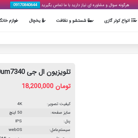
هرگونه سوال و مشاوره ای نیاز دارید با ما تماس بگیرید
09170840644
انواع کولر گازی
شستشو و نظافت
یخچال
لوازم خانگ
تلویزیون ال جی 50um7340
تومان
18,200,000
کیفیت تصویر:
4K
سایز صفحه:
50 اینچ
پنل:
IPS
سیستم‌عامل:
webOS