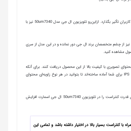
همان‌طور که می‌دانید اکثر شرکت‌های تولیدی محصولات خانگی در حال تهیه و تولید محصولاتی هستند تا به‌صورت مستقیم بر روی میزان علاقه و خلاقیت کاربران تأثیر بگذارد. ازاین‌رو تلویزیون ال جی مدل 50um7340 نیز با
ز از چشم متخصصان برند ال جی دور نمانده و در این مدل از سری
ا به آنها می‌دهد تا محتوای تصویری با کیفیت بالا از این محصول دریافت کنند. برای آنکه
صحنه‌هایی با روشنایی مطلوب و زاویه دید گسترده مشاهده کنید، طراحان تلویزیون ال جی سری 50um7340 پنل نمایشگری در اندازه 50 اینچ و در نوع IPS برای شما آماده ساخته‌اند تا بتوانید در هر نوع زاویه‌ای محتوای
با استفاده از قابلیت True Color رنگ‌های موجود بر روی پنل نمایشگر به‌صورت کاملاً دقیق و زنده بر روی نمایشگر دیده می‌شوند. همچنین برای آنکه بتوان قدرت کنتراست را در تلویزیون 50um7340 ال جی اسمارت افزایش
HDR Dynami می‌توانید رنگ‌های طبیعی و ایده‌آل همراه با کنتراست بسیار بالا در اختیار داشته باشد و تمامی این