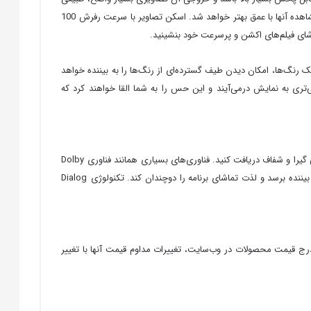
و شفاف خواهد بود. این ویژگی به همراه ویژگی‌های دیگر در تلویزیون سامسونگ 55RU7300، منجر به افزایش میزان سطح کنتراست تصاویر و در نتیجه مشاهده آنها با عمق بهتر خواهد شد. اسکن تصاویر با سرعت رفرش 100
 تکنولوژی HDR اشاره نمود. تکنولوژی HDR با افزایش میزان روشنایی و تفکیک رنگ‌ها، امکان دیدن طیف گسترده‌ای از رنگ‌ها را به بیننده خواهد
ایشگر تلویزیون 4K سری 55RU7300 ایجاد خواهد کرد. به عبارت دیگر، تصاویر با تکنولوژی HDR به‌صورت واقعی‌تری به نمایش درمی‌آیند و این حس را به شما القا خواهند کرد که
سیستم صوتی پرقدرت تلویزیون سامسونگ سری 55RU7300 از نقاط قوت آن به شمار می‌آید و بلندگوی دوکاناله با توان صوتی 20 وات کمک می‌کند صدایی گیرا و شفاف دریافت کنید. فناوری‌های بسیاری همانند فناوری Dolby
Digital Plus جهت افزایش کیفیت صوتی در تلویزیون هوشمند سری 55RU7300 سامسونگ استفاده شده است تا صدایی واضح در تمامی نقاط به گوش بیننده برسد و لذت تماشای برنامه را دوچندان کند. تکنولوژی Dialog
اس بگیرید. دلیل عدم درج قیمت محصولات در وب‌سایت، تغییرات مداوم قیمت آنها با تغییر