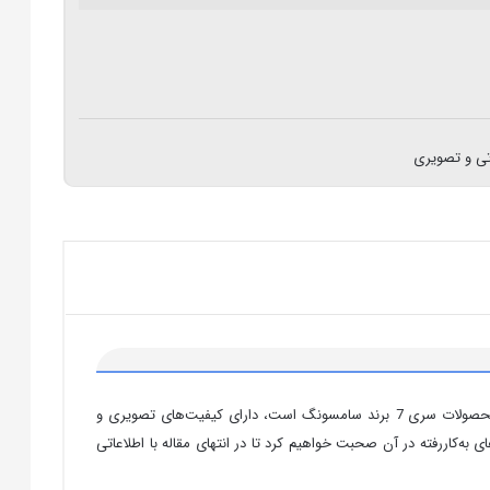
ی و تصویری
از جمله محصولات به‌روز و مجهز برند مشهور سامسونگ است که در سال 2019 به بازار عرضه شد. این محصول که از محصولات سری 7 برند سامسونگ است، دارای کیفیت‌های تصویری و
د هر بیننده‌ای را به خود جذب کند. در این بخش به‌صورت مفصل در خصوص تلویزیون سامسونگ 55RU7300 و فناوری‌های به‌کاررفته در آن صحبت خواهیم کرد تا در انتهای مقاله با اطلاعاتی