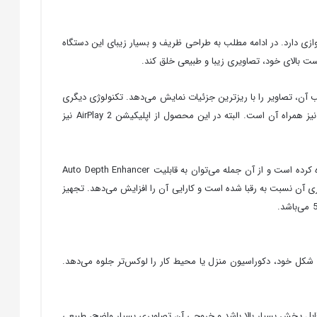
 و چشم‌نوازی دارد. در ادامه مطلب به طراحی ظریف و بسیار زیبای این دستگاه
ای گسترده‌ای تشکیل شده است و به‌موجب آن، تصاویر را با ریزترین جزئیات نمایش می‌دهد. تکنولوژی دیگری
که در تلویزیون سامسونگ 55RU7300؛ تعبیه شده است، رابط کاربری Smart Hub بر روی این تلویزیون اسمارت می‌باشد که یک ریموت کنترل هوشمند نیز همراه آن است. البته در این محصول از اپلیکیشن AirPlay 2 نیز
موارد فوق تنها ویژگی تصویری این محصول نیست، بلکه برند سامسونگ از ویژگی‌های تصویری بی‌نظیر دیگری در تلویزیون سامسونگ 55RU7300 استفاده کرده است و از آن جمله می‌توان به قابلیت Auto Depth Enhancer
راک‌گذاری بی‌سیم، مرورگر وب و سایر امکانات استفاده شده در تلویزیون 55RU7300 سامسونگ باعث برتری آن نسبت به رقبا شده است و کارایی آن را افزایش می‌دهد. تجهیز
تلویزیون سری 55RU7300 برند سامسونگ است که با طراحی منحنی شکل خود، دکوراسیون منزل یا محیط کار را لوکس‌تر جلوه می‌دهد.
قابل پخش بسیار بالا باشد و خروجی آن تصاویری بسیار واضح، طبیعی