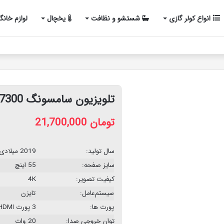
انواع کولر گازی
شستشو و نظافت
یخچال
لوازم خانگ
تلویزیون سامسونگ 55RU7300
تومان
21,700,000
سال تولید:
2019 میلادی
سایز صفحه:
55 اینچ
کیفیت تصویر:
4K
سیستم‌عامل:
تایزن
پورت ها:
3 پورت HDMI و 2 پورت USB
توان خروجی صدا:
20 وات