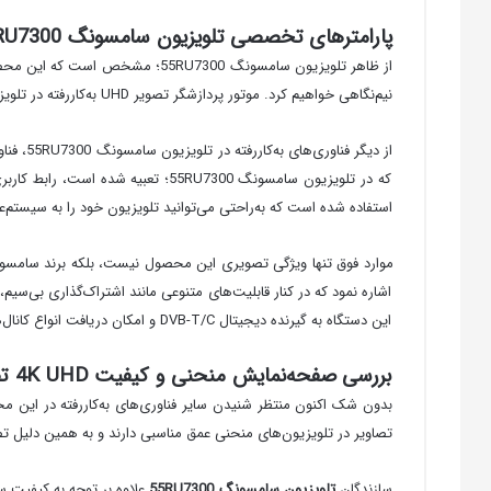
پارامترهای تخصصی تلویزیون سامسونگ 55RU7300
از ظاهر تلویزیون سامسونگ U7300
نیم‌نگاهی خواهیم کرد. موتور پردازشگر تصویر UHD به‌کاررفته در تلویزیون سامسونگ 55RU7300 می‌تواند وضوح و کیفیت تصاویر را افزایش دهد و با کنتراست بالای خود، تصاویری زیبا و طبیعی خلق کند.
استفاده شده است که به‌راحتی می‌توانید تلویزیون خود را به سیستم‌عامل ios متصل 
این دستگاه به گیرنده دیجیتال DVB-T/C و امکان دریافت انواع کانال‌های دیجیتال نیز از دیگر مزایای خرید تلویزیون سامسونگ 55 اینچ 4K مدل 55RU7300 می‌باشد.
بررسی
صفحه‌نمایش
منحنی و کیفیت 4K UHD تصاویر در تلویزیون 55RU7300 سامسونگ
تصاویر در تلویزیون‌های منحنی عمق مناسبی دارند و به همین دلیل تصاو
سازندگان
تلویزیون سامسونگ 55
RU7300
علاوه بر توجه به کیفیت س