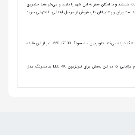
نه هستید و یا امکان سفر به این شهر را دارید و می‌خواهید حضوری
شاوران و پشتیبانان تاپ فروش از مراحل ابتدایی تا انتهایی خرید
حتماً می‌دانید که کمپانی سامسونگ یکی از بهترین برندهای لوازم‌خانگی در جهان است و همه‌ساله با تولید و عرضه محصولاتی جدید، علاقه‌مندان این برند را شگفت‌زده می‌کند. تلویزیون سامسونگ 55RU7300؛ نیز از این قاعده
نمایشگر منحنی این تلویزیون به‌گونه‌ای طراحی شده است که از هر سمتی و با هر زاویه‌ای به آن بنگرید، از کیفیت تصویر آن کاسته نخواهد شد. با تمام مزایایی که در این بخش برای تلویزیون LED 4K سامسونگ مدل