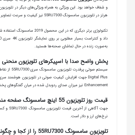
هرتز در تلویزیون سامسونگ 55RU7300 نیز کیفیت و سرعت تصاویر را افزایش می‌دهد و شما می‌توانید با خیالی آسوده و بدون وجود صحنه‌های تار، به تماشای فیلم‌های اکشن و پرسرعت خود بنشینید.
به‌صورت زنده در حال تماشای صحنه‌ها هستید.
پخش واضح صدا با اسپیکرهای تلویزیون منحنی 55RU7300
Enhancement نیز میزان صدای ردوبدل شده در میان گفتگوهای پخش شده را افزایش می‌دهد.
قیمت روز تلویزیون 55 اینچ سامسونگ صفحه منحنی مدل 7300
جهت آگاه
نرخ‌های ارز و دلار است.
تلویزیون سامسونگ 55RU7300 را از کجا و چگونه بخریم؟