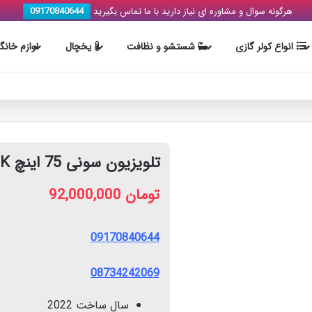
هرگونه سوال و مشاوره ای نیاز دارید با ما تماس بگیرید
09170840644
انواع کولر گازی
شستشو و نظافت
یخچال
لوازم خانگ
تلویزیون سونی 75 اینچ 75X90K
تومان
92,000,000
09170840644
08734242069
سال ساخت 2022