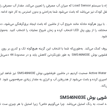
سیستم Aqua Sensor می‌تواند میزان کثیفی را تشخیص داده و همراه با سیستم Load Sensor که میزا
یری می‌کند. با بروز هرگونه حادثه مانند خروج آب از ماشین که باعث ایجاد برق‌گرفتگی می‌شود
شود.
موتورهای بدون پرس می‌
همان‌طور که در دیگر محصولات ظرف‌
 وار اسپری کرده و باعث می‌شود از هدررفتن آب و انرژی به مقدار زیادی صرفه‌جویی شود.
کند.
ش SMS46NI03E
 است، به رنگ استیل می‌باشد. چرا می‌گوییم خاص؟ زیرا استیل با هر چیزی ست نمی‌ش