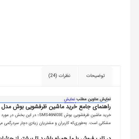
توضیحات
نظرات (24)
نمایش عناوین مطلب
نمایش
راهنمای جامع خرید ماشین ظرفشویی بوش مدل SMS46NI03E
خرید ماشین ظرفشویی بوش I03E
مشکلی است. به‌طوری‌که کاربران و مشتریان زیادی دچار سردرگمی می
در تاپ فروش با ما همراه باشید تا بیشتر از جزئیا