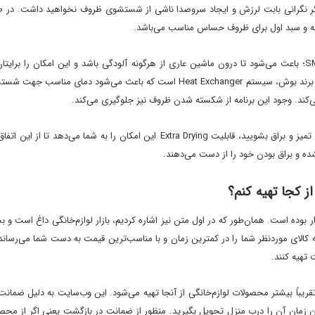
یگر نگرانی بابت لرزش و ایجاد سروصدا ناشی از شستشوی ظروف نخواهید داشت. در 
لمه و سبد اول برای ظروف حساس مناسب می‌باشد.
وجود برنامه Machine Care در ماشین ظرفشویی بوش SMS46NI03E؛ باعث می‌شود تا درون ماشین عاری از هرگونه آلودگی ب
نباشید. یکی دیگر از برنامه‌های مناسب در ماشین ظرف‌شویی 14 نفره برند بوش، سیستم er
اگر می‌خواهید ظروف خود را در ظرفشویی بوش SMS46NI03E کاملاً تمیز و براق بشویید،
ه و براق بودن خود را از دست می‌دهند.
وده است. همان‌طور که در اول متن نیز اشاره کردیم، بازار لوازم‌خانگی داغ است و بس
 کالای موردنظر شما را در کمترین زمان و با مناسب‌ترین قیمت به دست شما می‌ر
 تهیه کنند.
یباً بیشتر محصولات لوازم‌خانگی از آنجا تهیه می‌شود. این وب‌سایت به دلیل ضمانت د
ین زمان آن را درب منزل تحویل بگیرید. منظور از ضمانت در بازگشت یعنی اگر از م