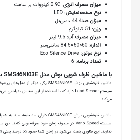
میزان مصرف انرژی
:
0.93 کیلووات بر ساعت
نوع صفحه‌نمایش
:
LED
میزان صدا
:
44 دسی‌بل
وزن
:
51 کیلوگرم
میزان مصرف آب
:
9.5 لیتر
اندازه
:
60×60×84.5 سانتی‌متر
نوع موتور
:
Eco Silence Drive
تعداد برنامه
:
6
با ماشین ظرف شویی بوش مدل SMS46NI03E بیشتر آشنا شوید
سیستم Load Sensor دارد که با استفاده از این سنس
می‌کند.
ماشین ظرفشویی بوش SMS46NI03E د
سیستم Vario Speed در مصرف زمان خود صرفه‌جویی
ندارند. این فناوری باعث می‌شود در زمان شما حدود 66 درصد یعنی 3 برابر زمان شستشوی عادی صرفه‌جویی شود.