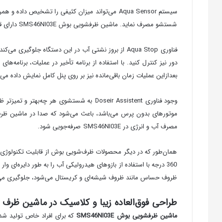
شستشو مصرف نماید. ماشین ظرفشویی بوش SMS46NI03E دارای قفل کودک نیز می‌باشد که باعث می‌شود شما به‌راحتی و بدون استرس به کار خود ادامه دهید.
فناوری Aqua Stop از بروز نشتی آب در این دستگاه جلوگ
بعدازاین عملیات زمان باقی‌مانده نیز بر روی پنل کامل نمایش داده می‌
مصرف آب و انرژی در SMS46NI03E صرفه‌جویی شود.
360 درجه با استفاده از بازوهای هیدرولیکی آب را به طور دایره‌ای
ظروف حساس مانند ظروف شیشه‌ای و کریستال می‌شود، جلوگیری می‌
طراحی فوق‌العاده زیبا و کلاسیک در ماشین ظرف شویی بو
ماشین ظرفشویی بوش
SMS46NI03E
که برای افراد خاص تولید شده