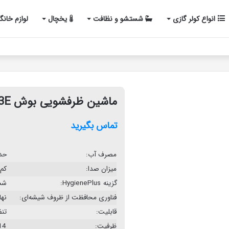
انواع کولر گازی
شستشو و نظافت
یخچال
لوازم خانگ
ماشین ظرفشویی بوش SMS46NI03E
تماس بگیرید
مصرف آب:
حداکثر 9.5 لیت
میزان صدا:
کم‌
گزینه HygienePlus:
شست
فناوری محافظت از ظروف شیشه‌ای:
نها
قابلیت:
تنظ
ظرفیت:
14 نفر