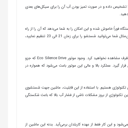
ن آب مصرفی را تعیین می‌کند، مقدار آب مصرفی را تشخیص داده و در صورت تمیز بودن آب آن را برای سیکل‌های بعدی
، دستگاه فوراً خاموش شده و این امکان را به شما می‌دهد که آن را از راه
دور نیز کنترل کنید. با استفاده از برنامه تأخیر در عملیات، برنامه‌های مختلف را از روی پنل LED انتخاب کرده و زمان شروع عملیات را انتخاب کنید. به‌عنوان‌مثال شما می‌توانید شستشو را برای زمان 21 الی 23 تنظیم نمایید،
وجود فناوری Doseir Assistent به شستشوی هر چه‌بهتر و تمیزتر ظروف کمک می‌کند. به‌طوری‌که شما با انتخاب این گزینه هیچ‌گونه لک و کدری بر روی ظرف مشاهده نخواهید کرد. وجود موتور Eco Silence Drive که جزو
باشد، باعث می‌شود که صدا در ماشین ظرفشویی بوش SMS46NI03E به طور باورنکردنی کاهش یابد و در محدودۀ 44 دسی‌بل قرار گیرد. عملکرد بالا و عالی این موتور باعث می‌شود که همواره در
شویی بوش از قابلیت تکنولوژی Active Water صحبت کردیم، در ماشین ظرفشویی بوش SMS46NI03E نیز شاهد این تکنولوژی هستیم. با استفاده از این قابلیت، ماشین جهت شستشوی
 این تکنولوژی از بروز مشکلات ناشی از فشار آب بالا که باعث شکستگی
ود و این کار فقط از عهده کاربلدان برمی‌آید. بدنه این ماشین از