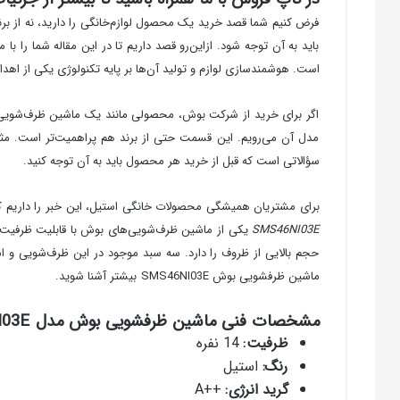
فرض کنیم شما قصد خرید یک محصول لوازم‌خانگی را دارید، نه از بر
باید به آن توجه شود. ازاین‌رو قصد داریم تا در این مقاله شما را ب
است. هوشمندسازی لوازم و تولید آن‌ها بر پایه تکنولوژی یکی از ا
اگر برای خرید از شرکت بوش، محصولی مانند یک ماشین ظرف‌شویی را 
مدل آن می‌رویم. این قسمت حتی از برند هم پراهمیت‌تر است. مثل
سؤالاتی است که قبل از خرید هر محصول باید به آن توجه کنید.
برای مشتریان همیشگی محصولات خانگی استیل، این خبر را داریم که
SMS46NI03E
حجم بالایی از ظروف را دارد. سه سبد موجود در این ظرف‌شویی و ا
ماشین ظرفشویی بوش SMS46NI03E بیشتر آشنا شوید.
مشخصات فنی ماشین ظرفشویی بوش مدل SMS46NI03E
ظرفیت
:
14 نفره
رنگ
:
استیل
گرید انرژی
:
++A