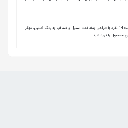
همان‌طور که در بالا اشاره کردیم، ماشین ظرفشویی بوش SMS46NI03E؛ یکی از جدیدترین تولیدات برند بوش است که با داشتن قابلیت‌های فراوان و ظرفیت 14 نفره با طراحی بدنه تمام استیل و ضد آب به رنگ استیل، دیگر
ن محصول را تهیه کنید.