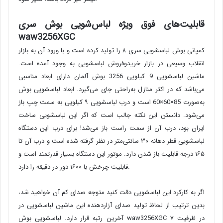
قابلیت‌های فوق ویژه لباس‌شویی بوش سری
waw3256XGC
کمپانی بوش لباسشویی سری ۸ را تولید کرده است و با ورود آن به بازار
انقلاب وسیعی در بازار خریدوفروش لباسشویی به وجود آمده است.
ماشین لباسشویی 9 کیلویی 3256 بوش آلمان دارای ابعاد مناسبی
می‌باشد که در اکثر منازل به‌راحتی جای می‌گیرد. ابعاد لباسشویی بوش
به‌صورت 85×60×60 است و درب لباسشویی ۹ کیلویی به سمت چپ باز
می‌شود. دانستن این نکته جالب است که اگر این لباسشویی ساخت
ایران بود، درب آن از سمت راست باز می‌شد! برای درب این دستگاه
لباسشویی قطر دهانه ۳۰ سانتی‌متر در نظر گرفته شده است و درب آن تا
۱۶۵ درجه قابلیت باز شدن دارد. موتور این دستگاه بسیار قدرتمند است و
قابلیت چرخش با ۱۶۰۰ دور در دقیقه را دارد.
اگر به کارکرد این لباسشویی دقت کنید متوجه صدای کم آن خواهید شد،
بدین ترتیب از لحاظ تولید صدای آزاردهنده این ماشین لباسشویی در
آخرین رتبه قرار دارد. لباسشویی بوش waw3256XGC در ظرفیت ۷