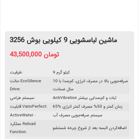
ماشین لباسشویی 9 کيلویی بوش 3256
تومان
43,500,000
9 کیلو گرم
ظرفیت:
صرفه‌جویی بالا در مصرف انرژی، کم‌صدا با 10
حالت EcoSilence
سال ضمانت
Drive:
AntiVibration ثبات و کم‌صدایی بیشتر
سیستم طراحی:
65% زمان کمتر و 50% مصرف کمتر انرژی
قابلیت VarioPerfect:
سیستم صرفه‌جویی مصرف آب
ActiveWater :
عملکرد Reload
اضافه‌کردن البسه بعد از شروع چرخه شستشو
Function: