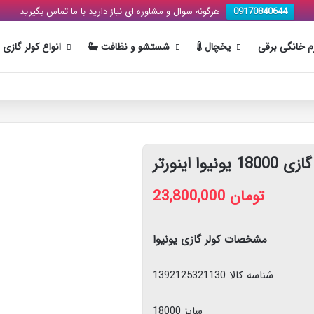
هرگونه سوال و مشاوره ای نیاز دارید با ما تماس بگیرید
09170840644
زم خانگی برقی
یخچال
شستشو و نظافت
انواع کولر گازی
18 یونیوا اینورتر
23,800,000
تومان
مشخصات کولر گازی یونیوا
شناسه کالا 1392125321130
سایز 18000