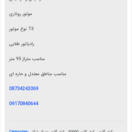
موتور روتاری
نوع موتور T3
رادیاتور طلایی
مناسب متراژ 95 متر
مناسب مناطق معتدل و حاره ای
08734242069
09170840644
Categories:
کولر گازی جنرال شکار
,
کولر گازی 30000
,
کولر گازی