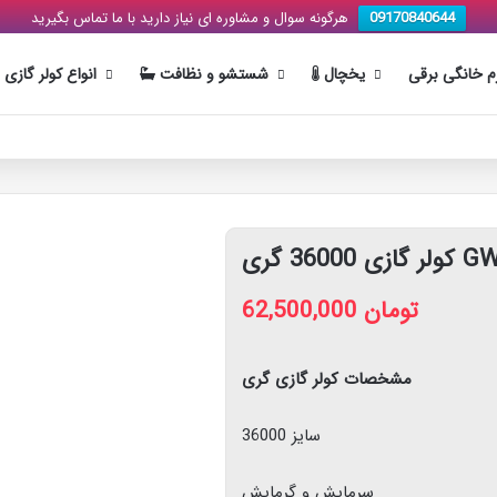
هرگونه سوال و مشاوره ای نیاز دارید با ما تماس بگیرید
09170840644
زم خانگی برقی
یخچال
شستشو و نظافت
انواع کولر گازی
 گازی 36000 گری
62,500,000
تومان
مشخصات کولر گازی گری
سایز 36000
سرمایش و گرمایش