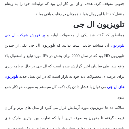
جنوبی متوقف کرد، هدف او از این کار این بود که تولیدات خود را به ویتنام
منتقل کند تا با این روال بتواند همچنان در رقابت باقی بماند.
تلویزیون ال جی
همانطور که گفته شد یکی از محصولات اولیه و
پر فروش شرکت ال جی
تلویزیون
آن میباشد جالب است بدانید که
تلویزیون ال جی
یکی از چندین
تلویزیون
HD
بود که در سال 2009 برای پخش در IFA مورد تبلیغ و استقبال بالا
واقع شد. طی سالیان اخیر گزارش شده است که ال جی در حال برنامه ریزی
برای عرضه ی محصولات دید خود به بازار است که در این نسل جدید
تلویزیون
های ال جی
می توان با فشار دادن یک دکمه کل سیستم به صورت خودکار جمع
شود.
سالانه ده ها تلویزیون مورد آزمایش قرار می گیرد از مدل های برتر و گران
قیمت گرفته تا مقرون به صرفه ترین آنها که تفاوت بین بهترین مارک های
تلویزیون و بدترین ها می تواند بسیار زیاد باشد. نام تجاری در یک تلویزیون می