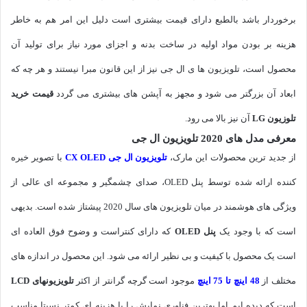
برخوردار باشد بالطبع دارای قیمت بیشتری است دلیل این امر هم به خاطر
هزینه بر بودن مواد اولیه در ساخت بدنه و اجزای مورد نیاز برای تولید آن
محصول است، تلویزیون ها ی ال جی نیز از این قانون مبرا نیستند و هر چه که
ابعاد آن بزرگتر می شود و مجهز به آپشن های بیشتری می گردد
قیمت خرید
تلوزیون LG
آن نیز بالا می رود.
معرفی مدل های 2020 تلویزیون ال جی
از جدید ترین محصولات این مارک،
تلویزیون ال جی CX OLED
با تصویر خیره
کننده ارائه شده توسط پنل OLED، صدای چشمگیر و مجموعه ای عالی از
ویژگی های هوشمند در میان تلویزیون های سال 2020 پیشتاز شده است. بدیهی
است که با وجود یک
پنل OLED
که دارای کنتراست و وضوح فوق العاده ای
است یک محصول با کیفیت و بی نظیر ارائه می شود. این محصول در اندازه های
مختلف از
48 اینچ تا 75 اینچ
موجود است گرچه گرانتر از اکثر
تلویزیونهای LCD
است که دیده ایم اما بهترین فناوری نمایش را با هزینه ای کمتر نسبتا مناسب