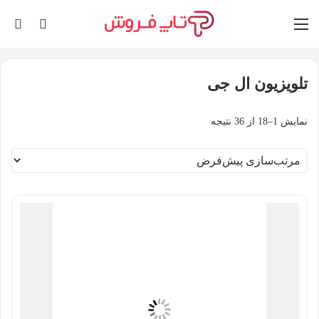
منو
ورود
تغی
پو
تلویزیون ال جی
نمایش 1–18 از 36 نتیجه