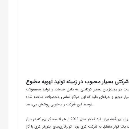
رکتی بسیار محبوب در زمینه تولید تهویه مطبوع
 منطقه زوهای آن کشور تأسیس شد و توانست در مدت‌زمان بسیار کوتاهی، به دلیل خدمات و تولید محصولات
و در سراسر کشور به صورت فعال بیش از 300 نمایندگی کسب کند. این شرکت در خود بیش از 8 مرکز تولیدی بسیار مجهز و حرفه‌ای دارد که این مراکز تمامی محصولات ساخته شده
توسط این شرکت را به‌خوبی پوشش می‌دهد.
همان‌طور که اشاره نمودیم به دلیل کیفیت و کارایی محصولات، رشد بسیار مناسب و چشمگیری در سال‌های نخست تأسیس شرکت گری به دست آمد و می‌توان این‌گونه بیان کرد که در سال 2013 از هر 4 عدد کولری که در بازار
لرگازی‌های اینورتر گری با گاز R22A کار می‌کند و بهترین انتخاب جهت استفاده در محیط‌های با مساحت کم مانند اتاق‌خواب و فضا‌های اداری و تجاری کوچک