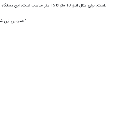
است. برای مثال اتاق 10 متر تا 15 متر مناسب است، این دستگاه با صدای فوق‌العاده پایین می‌تواند خوابی آرام را برایتان به ارمغان آورد.
“
همچنین این شرکت در سال 2013 شعار 