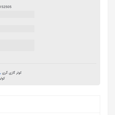
152505
کولر گازی گری
,
کولر گ