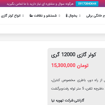
09170840644
هرگونه سوال و مشاوره ای نیاز دارید با ما تماس بگیرید
زم خانگی برقی
یخچال
شستشو و نظافت
انواع کولر گازی
کولر گازی 12000 گری
تومان
15,300,000
ل از راه دور، باطری مخصوص کنترل،
دفترچه تلفن، 5 متر لوله رفت‌وبرگشت.
گارانتی:شرکت تهویه نیا