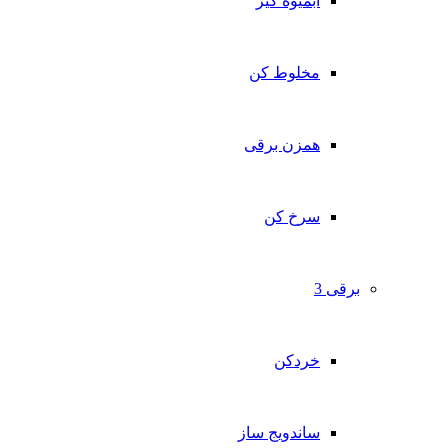
آبمیوه گیر
مخلوط کن
همزن برقی
سرخ کن
برقی 3
خردکن
ساندویج ساز