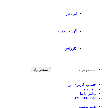
اتو بخار
گوشت کوب
کارواش
جستجو برای
حساب کاربری من
درباره ما
تماس با ما
09170840644
تغییر پوسته