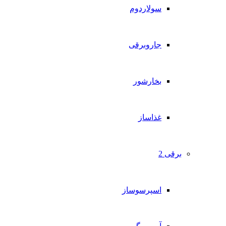
سولاردوم
جاروبرقی
بخارشور
غذاساز
برقی 2
اسپرسوساز