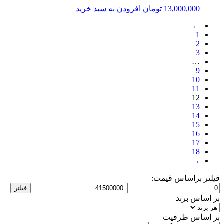
13,000,000
تومان
افزودن به سبد خرید
←
1
2
3
…
9
10
11
12
13
14
15
16
17
18
→
فیلتر براساس قیمت:
فیلتر
بر اساس برند
بر اساس ظرفیت