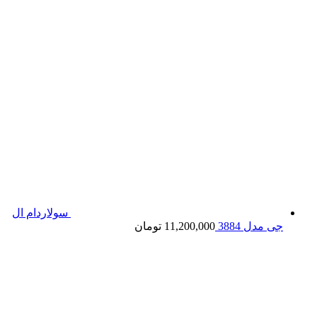
سولاردام ال
جی مدل 3884
11,200,000
تومان