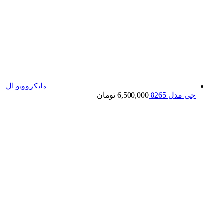
مایکروویو ال
جی مدل 8265
6,500,000
تومان