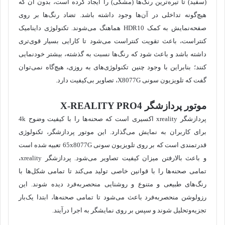
(سفید) تا تیره‌ترین رنگ‌ها (مشکی) را ایجاد کرده است، بدون آن که
هیچ‌گونه تداخلی در آن‌ها وجود داشته باشد. تضاد رنگ‌ها بر روی
صفحه‌نمایش به کمک HDR10 هماهنگ می‌شوند. تکنولوژی داینامیک
کنتراست، باعث تقویت کنتراست می‌شود تا کارایی بسیار قوی‌تری
داشته باشد و باعث شود که رنگ‌ها نسبت به گذشته، بیشتر خودنمایی
کنند؛ بنابراین با وجود چنین تکنولوژی‌های به روزی، هیچ‌گاه نمی‌توان
گفت که تلویزیون سونی X8077G، تصاویر بی‌کیفیت دارد.
موتور پردازشگر
X-REALITY PRO4
پردازشگر xreality اکسیری است که صحنه‌ها را با کیفیت وضوح 4k
برای کاربران به نمایش می‌گذارد. این موتور پردازشگر، تکنولوژی
قدرتمندی است که بر روی تلویزیون سونی 65x8077G تعبیه شده است
و باعث بالارفتن میزان کیفیت تصاویر می‌شود. پردازشگر xreality،
تمامی صحنه‌ها را با قوانین خاصی تولید می‌کند تا تمامی شکل‌ها با
رنگ‌های طبیعی و متنوع و روشنایی منحصربه‌فرد دیده شوند. این
رزولوشن منحصربه‌فرد باعث می‌شود تا تمامی صحنه‌ها، ابتدا یک‌بار
تجزیه‌وتحلیل شوند و سپس بر روی نمایشگر به اجرا درآیند.