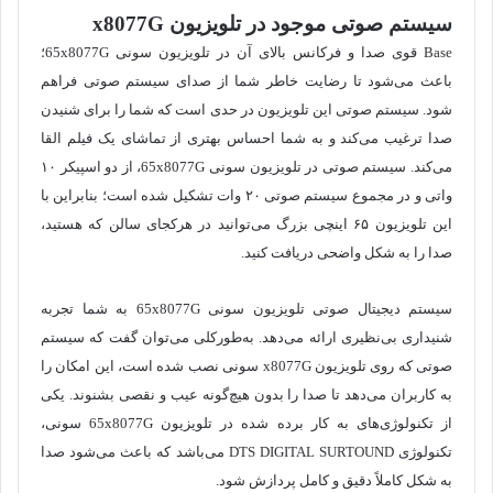
سیستم صوتی موجود در تلویزیون
x8077G
Base قوی صدا و فرکانس بالای آن در تلویزیون سونی 65x8077G؛
باعث می‌شود تا رضایت خاطر شما از صدای سیستم صوتی فراهم
شود. سیستم صوتی این تلویزیون در حدی است که شما را برای شنیدن
صدا ترغیب می‌کند و به شما احساس بهتری از تماشای یک فیلم القا
می‌کند. سیستم صوتی در تلویزیون سونی 65x8077G، از دو اسپیکر ۱۰
واتی و در مجموع سیستم صوتی ۲۰ وات تشکیل شده است؛ بنابراین با
این تلویزیون ۶۵ اینچی بزرگ می‌توانید در هرکجای سالن که هستید،
صدا را به شکل واضحی دریافت کنید.
سیستم دیجیتال صوتی تلویزیون سونی 65x8077G به شما تجربه
شنیداری بی‌نظیری ارائه می‌دهد. به‌طورکلی می‌توان گفت که سیستم
صوتی که روی تلویزیون x8077G سونی نصب شده است، این امکان را
به کاربران می‌دهد تا صدا را بدون هیچ‌گونه عیب و نقصی بشنوند. یکی
از تکنولوژی‌های به کار برده شده در تلویزیون 65x8077G سونی،
تکنولوژی DTS DIGITAL SURTOUND می‌باشد که باعث می‌شود صدا
به شکل کاملاً دقیق و کامل پردازش شود.