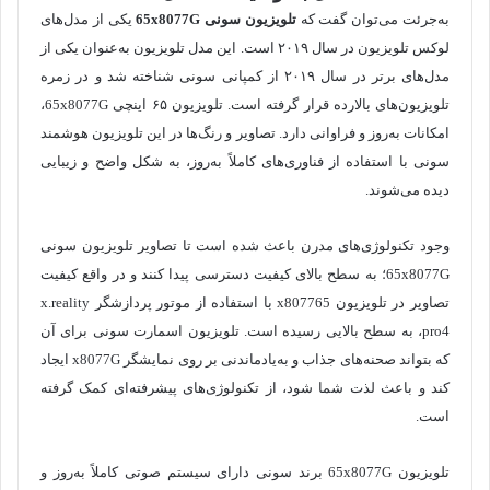
به‌جرئت می‌توان گفت که
تلویزیون سونی 65
x8077G
یکی از مدل‌های
لوکس تلویزیون در سال ۲۰۱۹ است. این مدل تلویزیون به‌عنوان یکی از
مدل‌های برتر در سال ۲۰۱۹ از کمپانی سونی شناخته شد و در زمره
تلویزیون‌های بالارده قرار گرفته است. تلویزیون ۶۵ اینچی 65x8077G،
امکانات به‌روز و فراوانی دارد. تصاویر و رنگ‌ها در این تلویزیون هوشمند
سونی با استفاده از فناوری‌های کاملاً به‌روز، به شکل واضح و زیبایی
دیده می‌شوند.
وجود تکنولوژی‌های مدرن باعث شده است تا تصاویر تلویزیون سونی
65x8077G؛ به سطح بالای کیفیت دسترسی پیدا کنند و در واقع کیفیت
تصاویر در تلویزیون x807765 با استفاده از موتور پردازشگر x.reality
pro4، به سطح بالایی رسیده است. تلویزیون اسمارت سونی برای آن
که بتواند صحنه‌های جذاب و به‌یادماندنی بر روی نمایشگر x8077G ایجاد
کند و باعث لذت شما شود، از تکنولوژی‌های پیشرفته‌ای کمک گرفته
است.
تلویزیون 65x8077G برند سونی دارای سیستم صوتی کاملاً به‌روز و